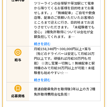
ツリーラインの谷塚駅や草加駅にて電車
から降りてくるお客様を目的地までお乗
せします。」 「無線配車」 ご自宅や飲食
店等、配車のご依頼いただいたお客様の
ところまで迎えに行き、目的地までお送
りさせていただきます。 「未経験者でも
安心」 2種免許取得については会社が全
額負担してくれます。 ま…
続きを読む
月給158,346円～300,000円以上+賞与
（殆どのドライバーは安定して月給20万
円以上です。頑張れば月給30万円も可
給与
能） ☆流し営業一切無し！無線配車と駅
待機のみで月給30万円以上が可能！未経
験者も始めやすい☆ …
続きを読む
普通自動車免許を取得後3年以上の方
2種
免許取得費用会社負担！
応募資格