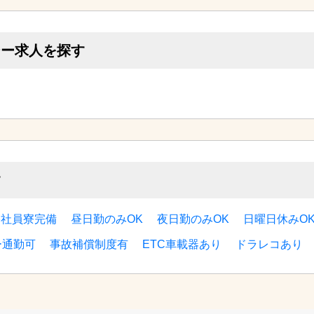
シー求人を探す
す
宅社員寮完備
昼日勤のみOK
夜日勤のみOK
日曜日休みO
ー通勤可
事故補償制度有
ETC車載器あり
ドラレコあり