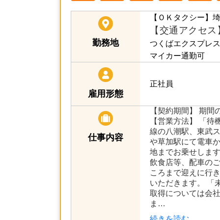
【ＯＫタクシー】
埼
【交通アクセス
勤務地
つくばエクスプレス
マイカー通勤可
正社員
雇用形態
【契約期間】 期間
【営業方法】 「待
線の八潮駅、東武
仕事内容
や草加駅にて電車
地までお乗せします
飲食店等、配車の
ころまで迎えに行
いただきます。 「
取得については会
ま…
続きを読む