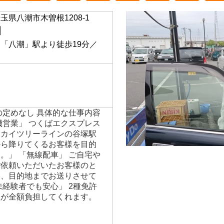
玉県八潮市木曽根1208-1
】
「八潮」駅より徒歩19分／
の定めなし 具体的な仕事内容
機営業」 つくばエクスプレス
スカイツリーラインの谷塚駅
から降りてくるお客様を目的
。」 「無線配車」 ご自宅や
ご依頼いただいたお客様のと
き、目的地までお送りさせて
未経験者でも安心」 2種免許
社が全額負担してくれます。