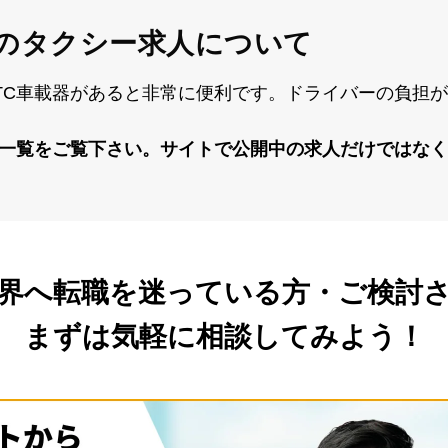
の
タクシー求人について
TC⾞載器があると⾮常に便利です。ドライバーの負担
報⼀覧をご覧下さい。サイトで公開中の求⼈だけではな
界へ転職を
迷っている方・ご検討
まずは気軽に相談してみよう！