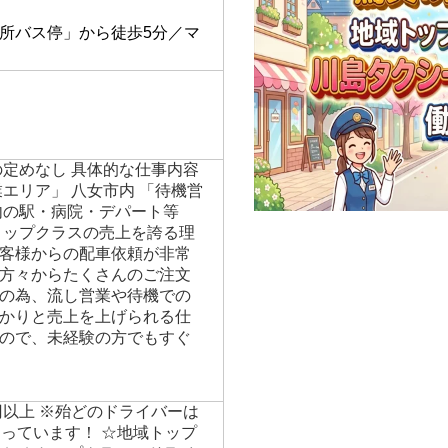
】
所バス停」から徒歩5分／マ
の定めなし 具体的な仕事内容
エリア」 八女市内 「待機営
内の駅・病院・デパート等
トップクラスの売上を誇る理
客様からの配車依頼が非常
方々からたくさんのご注文
の為、流し営業や待機での
かりと売上を上げられる仕
ので、未経験の方でもすぐ
円以上 ※殆どのドライバーは
なっています！ ☆地域トップ