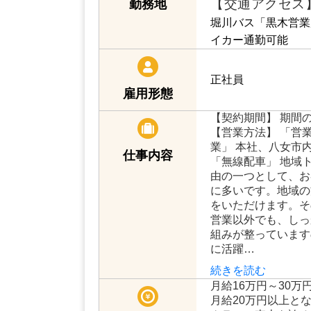
【交通アクセス
勤務地
堀川バス「黒木営業
イカー通勤可能
正社員
雇用形態
【契約期間】 期間
【営業方法】 「営業
業」 本社、八女市
仕事内容
「無線配車」 地域
由の一つとして、お
に多いです。地域の
をいただけます。そ
営業以外でも、しっ
組みが整っています
に活躍…
続きを読む
月給16万円～30万
月給20万円以上と