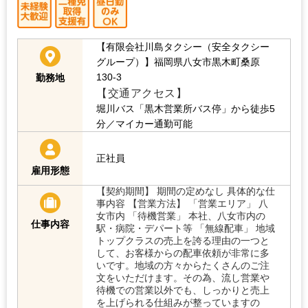
【有限会社川島タクシー（安全タクシー
グループ）】福岡県八女市黒木町桑原
130-3
勤務地
【交通アクセス】
堀川バス「黒木営業所バス停」から徒歩5
分／マイカー通勤可能
正社員
雇用形態
【契約期間】 期間の定めなし 具体的な仕
事内容 【営業方法】 「営業エリア」 八
女市内 「待機営業」 本社、八女市内の
仕事内容
駅・病院・デパート等 「無線配車」 地域
トップクラスの売上を誇る理由の一つと
して、お客様からの配車依頼が非常に多
いです。地域の方々からたくさんのご注
文をいただけます。その為、流し営業や
待機での営業以外でも、しっかりと売上
を上げられる仕組みが整っていますの