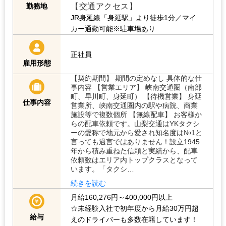
【交通アクセス】
勤務地
JR身延線「身延駅」より徒歩1分／マイ
カー通勤可能※駐車場あり
正社員
雇用形態
【契約期間】 期間の定めなし 具体的な仕
事内容 【営業エリア】 峡南交通圏（南部
町、早川町、身延町） 【待機営業】 身延
仕事内容
営業所、峡南交通圏内の駅や病院、商業
施設等で複数個所 【無線配車】 お客様か
らの配車依頼です。山梨交通はYKタクシ
ーの愛称で地元から愛され知名度は№1と
言っても過言ではありません！設立1945
年から積み重ねた信頼と実績から、配車
依頼数はエリア内トップクラスとなって
います。「タクシ…
続きを読む
月給160,276円～400,000円以上
☆未経験入社で初年度から月給30万円超
給与
えのドライバーも多数在籍しています！