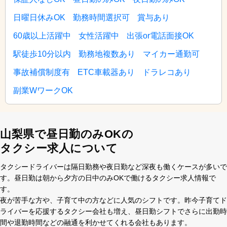
日曜日休みOK
勤務時間選択可
賞与あり
60歳以上活躍中
女性活躍中
出張or電話面接OK
駅徒歩10分以内
勤務地複数あり
マイカー通勤可
事故補償制度有
ETC車載器あり
ドラレコあり
副業WワークOK
山梨県で昼日勤のみOKの
タクシー求人について
タクシードライバーは隔⽇勤務や夜⽇勤など深夜も働くケースが多いで
す。昼⽇勤は朝から⼣⽅の⽇中のみOKで働けるタクシー求⼈情報で
す。
夜が苦⼿な⽅や、⼦育て中の⽅などに⼈気のシフトです。昨今⼦育てド
ライバーを応援するタクシー会社も増え、昼⽇勤シフトでさらに出勤時
間や退勤時間などの融通を利かせてくれる会社もあります。