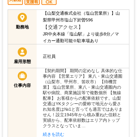
【山梨交通株式会社（塩山営業所）】山
梨県甲州市塩山下於曽596
【交通アクセス】
勤務地
JR中央本線「塩山駅」より徒歩8分／マ
イカー通勤可能※駐車場あり
正社員
雇用形態
【契約期間】 期間の定めなし 具体的な仕
事内容 【営業エリア】 東八・東山交通圏
（山梨市、甲州市、笛吹市） 【待機営
仕事内容
業】 塩山営業所、東八・東山交通圏内の
駅や病院、商業施設等で複数個所 【無線
配車】 お客様からの配車依頼です。山梨
交通はYKタクシーの愛称で地元から愛さ
れ知名度は№1と言っても過言ではありま
せん！設立1945年から積み重ねた信頼と
実績から、配車依頼数はエリア内トップ
クラスとなっていま…
続きを読む