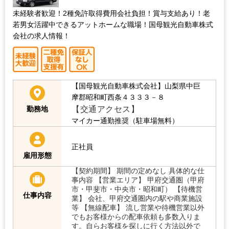
未経験者歓迎！2種免許取得費用会社負担！賞与支給あり！老
若男女活躍中できるアットホームな職場！国母観光自動車株式
会社の求人情報！
【国母観光自動車株式会社】山梨県中巨
摩郡昭和町西条４３３３－８
【交通アクセス】
勤務地
マイカー通勤推奨（駐車場無料）
正社員
雇用形態
【契約期間】 期間の定めなし 具体的な仕
事内容 【営業エリア】 甲府交通圏（甲府
市・甲斐市・中央市・昭和町） 【待機営
仕事内容
業】 会社、甲府交通圏内の駅や商業施設
等 【無線配車】 流し営業や待機営業以外
でもお客様からの配車依頼も多数入りま
す。自らお客様を探しに行く方法以外で