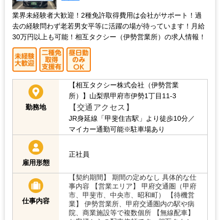
業界未経験者大歓迎！2種免許取得費用は会社がサポート！過
去の経験問わず老若男女平等に活躍の場が待っています！月給
30万円以上も可能！相互タクシー（伊勢営業所）の求人情報！
【相互タクシー株式会社（伊勢営業
所）】山梨県甲府市伊勢1丁目11-3
【交通アクセス】
勤務地
JR身延線「甲斐住吉駅」より徒歩10分／
マイカー通勤可能※駐車場あり
正社員
雇用形態
【契約期間】 期間の定めなし 具体的な仕
事内容 【営業エリア】 甲府交通圏（甲府
市、甲斐市、中央市、昭和町） 【待機営
仕事内容
業】 伊勢営業所、甲府交通圏内の駅や病
院、商業施設等で複数個所 【無線配車】