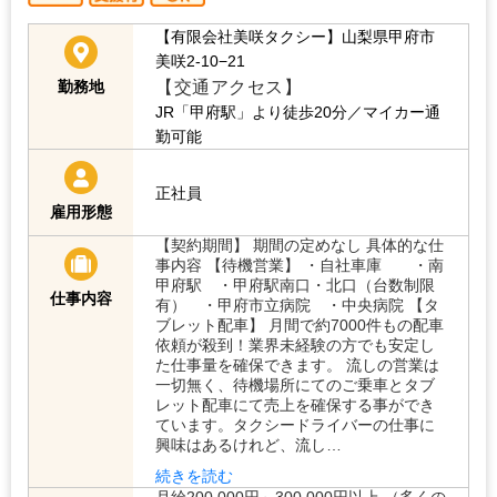
【有限会社美咲タクシー】山梨県甲府市
美咲2-10−21
【交通アクセス】
勤務地
JR「甲府駅」より徒歩20分／マイカー通
勤可能
正社員
雇用形態
【契約期間】 期間の定めなし 具体的な仕
事内容 【待機営業】 ・自社車庫 ・南
甲府駅 ・甲府駅南口・北口（台数制限
仕事内容
有） ・甲府市立病院 ・中央病院 【タ
ブレット配車】 月間で約7000件もの配車
依頼が殺到！業界未経験の方でも安定し
た仕事量を確保できます。 流しの営業は
一切無く、待機場所にてのご乗車とタブ
レット配車にて売上を確保する事ができ
ています。タクシードライバーの仕事に
興味はあるけれど、流し…
続きを読む