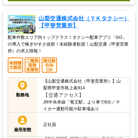
山梨交通株式会社（ＹＫタクシー）
【甲斐営業所】
配車件数エリア内トップクラス！タクシー配車アプリ「GO」
の導入で稼ぎやすさ抜群！未経験者歓迎！山梨交通（甲斐営業
所）の求人情報！
【山梨交通株式会社（甲斐営業所）】山
梨県甲斐市島上条914
【交通アクセス】
勤務地
JR中央本線「竜王駅」より車で8分／マ
イカー通勤可能※駐車場あり
正社員
雇用形態