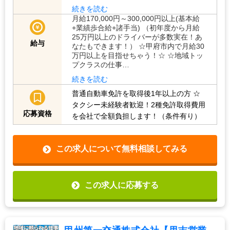
続きを読む
月給170,000円～300,000円以上(基本給
+業績歩合給+諸手当) （初年度から月給
25万円以上のドライバーが多数実在！あ
給与
なたもできます！） ☆甲府市内で月給30
万円以上を目指せちゃう！☆ ☆地域トッ
プクラスの仕事…
続きを読む
普通自動車免許を取得後1年以上の方
☆
タクシー未経験者歓迎！2種免許取得費用
応募資格
を会社で全額負担します！（条件有り）
この求人について無料相談してみる
この求人に応募する