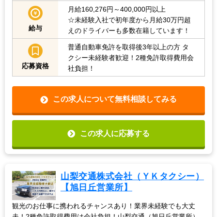
月給160,276円～400,000円以上
☆未経験入社で初年度から月給30万円超
給与
えのドライバーも多数在籍しています！
普通自動車免許を取得後3年以上の方
タ
クシー未経験者歓迎！2種免許取得費用会
応募資格
社負担！
この求人について無料相談してみる
この求人に応募する
山梨交通株式会社（ＹＫタクシー）
【旭日丘営業所】
観光のお仕事に携われるチャンスあり！業界未経験でも大丈
夫！2種免許取得費用は会社負担！山梨交通（旭日丘営業所）