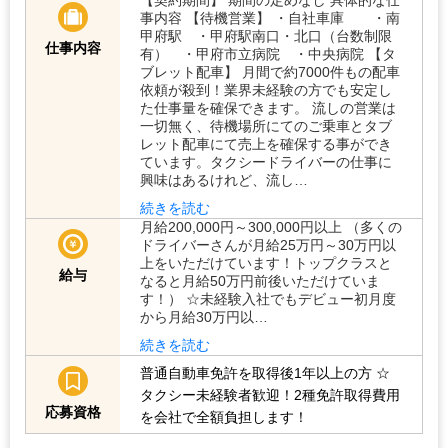
【契約期間】 期間の定めなし 具体的な仕
事内容 【待機営業】 ・自社車庫 ・南
甲府駅 ・甲府駅南口・北口（台数制限
仕事内容
有） ・甲府市立病院 ・中央病院 【タ
ブレット配車】 月間で約7000件もの配車
依頼が殺到！業界未経験の方でも安定し
た仕事量を確保できます。 流しの営業は
一切無く、待機場所にてのご乗車とタブ
レット配車にて売上を確保する事ができ
ています。タクシードライバーの仕事に
興味はあるけれど、流し…
続きを読む
月給200,000円～300,000円以上 （多くの
ドライバーさんが月給25万円～30万円以
上をいただけています！トップクラスと
給与
なると月給50万円前後いただけていま
す！） ☆未経験入社でもデビュー初月度
から月給30万円以…
続きを読む
普通自動車免許を取得後1年以上の方
☆
タクシー未経験者歓迎！2種免許取得費用
応募資格
を会社で全額負担します！