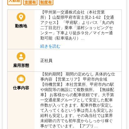
【甲州第一交通株式会社（本社営業
所）】山梨県甲府市富士見2-1-62 【交通
アクセス】 「甲府駅」よりバス「丸の内
勤務地
二丁目北行」乗車「湯村ショッピングセ
ンター」下車より徒歩９分／マイカー通
勤可能（駐車場あり）…
続きを読む
正社員
雇用形態
【契約期間】 期間の定めなし 具体的な仕
事内容 【営業エリア】 甲府市内全域
【待機営業】 本社営業所、甲府市内の駅
仕事内容
や病院等の施設にて複数個所。 【無線配
車】 お客様からの配車依頼です。大手第
一交通産業グループとして安定した配車
件数が入ってきます。配車件数が安定し
て入ってくるという事は売上も安定しお
給料も安定します。その為当社では業界
未経験の方でも初年度からしっかり稼ぐ
事ができています。 【アプリ…