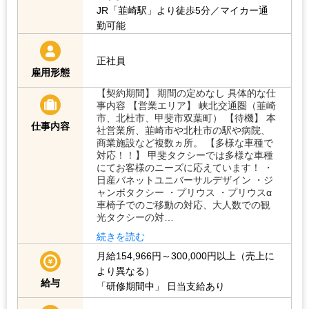
JR「韮崎駅」より徒歩5分／マイカー通
勤可能
正社員
雇用形態
【契約期間】 期間の定めなし 具体的な仕
事内容 【営業エリア】 峡北交通圏（韮崎
市、北杜市、甲斐市双葉町） 【待機】 本
仕事内容
社営業所、韮崎市や北杜市の駅や病院、
商業施設など複数ヵ所。 【多様な車種で
対応！！】 甲斐タクシーでは多様な車種
にてお客様のニーズに応えています！ ・
日産バネットユニバーサルデザイン ・ジ
ャンボタクシー ・プリウス ・プリウスα
車椅子でのご移動の対応、大人数での観
光タクシーの対…
続きを読む
月給154,966円～300,000円以上（売上に
より異なる）
給与
「研修期間中」
日当支給あり