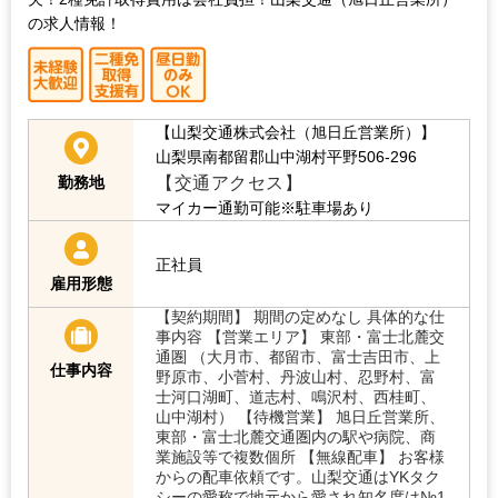
の求人情報！
【山梨交通株式会社（旭日丘営業所）】
山梨県南都留郡山中湖村平野506-296
【交通アクセス】
勤務地
マイカー通勤可能※駐車場あり
正社員
雇用形態
【契約期間】 期間の定めなし 具体的な仕
事内容 【営業エリア】 東部・富士北麓交
通圏 （大月市、都留市、富士吉田市、上
仕事内容
野原市、小菅村、丹波山村、忍野村、富
士河口湖町、道志村、鳴沢村、西桂町、
山中湖村） 【待機営業】 旭日丘営業所、
東部・富士北麓交通圏内の駅や病院、商
業施設等で複数個所 【無線配車】 お客様
からの配車依頼です。山梨交通はYKタク
シーの愛称で地元から愛され知名度は№1