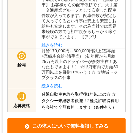
車】 お客様からの配車依頼です。大手第
一交通産業グループとして安定した配車
件数が入ってきます。配車件数が安定し
て入ってくるという事は売上も安定しお
給料も安定します。その為当社では業界
未経験の方でも初年度からしっかり稼ぐ
事ができています。 【アプリ…
続きを読む
月給170,000円～300,000円以上(基本給
+業績歩合給+諸手当) （初年度から月給
25万円以上のドライバーが多数実在！あ
給与
なたもできます！） ☆甲府市内で月給30
万円以上を目指せちゃう！☆ ☆地域トッ
プクラスの仕事…
続きを読む
普通自動車免許を取得後1年以上の方
☆
タクシー未経験者歓迎！2種免許取得費用
応募資格
を会社で全額負担します！（条件有り）
この求人について無料相談してみる