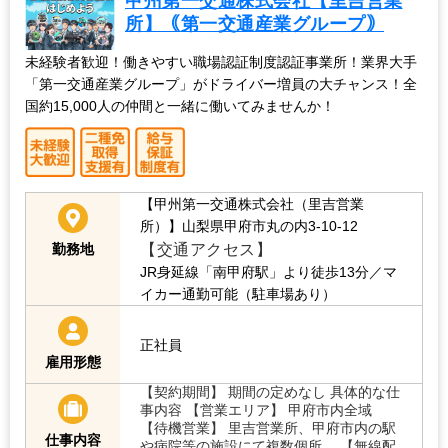
甲州第一交通株式会社【里吉営業
所】｟第一交通産業グループ｠
未経験者歓迎！働きやすい職場認証制度認証事業所！業界大手
「第一交通産業グループ」がドライバー増員の大チャンス！全
国約15,000人の仲間と一緒に働いてみませんか！
【甲州第一交通株式会社（里吉営業
所）】山梨県甲府市丸の内3-10-12
【交通アクセス】
勤務地
JR身延線「南甲府駅」より徒歩13分／マ
イカー通勤可能（駐車場あり）
正社員
雇用形態
【契約期間】 期間の定めなし 具体的な仕
事内容 【営業エリア】 甲府市内全域
【待機営業】 里吉営業所、甲府市内の駅
仕事内容
や病院等の施設にて複数個所。 【無線配