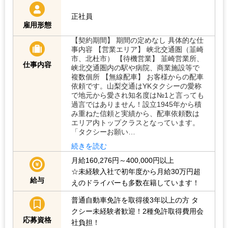
正社員
雇用形態
【契約期間】 期間の定めなし 具体的な仕
事内容 【営業エリア】 峡北交通圏（韮崎
市、北杜市） 【待機営業】 韮崎営業所、
仕事内容
峡北交通圏内の駅や病院、商業施設等で
複数個所 【無線配車】 お客様からの配車
依頼です。山梨交通はYKタクシーの愛称
で地元から愛され知名度は№1と言っても
過言ではありません！設立1945年から積
み重ねた信頼と実績から、配車依頼数は
エリア内トップクラスとなっています。
「タクシーお願い…
続きを読む
月給160,276円～400,000円以上
☆未経験入社で初年度から月給30万円超
給与
えのドライバーも多数在籍しています！
普通自動車免許を取得後3年以上の方
タ
クシー未経験者歓迎！2種免許取得費用会
応募資格
社負担！