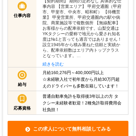
【契約期間】 期間の定めなし 具体的な仕
事内容 【営業エリア】 甲府交通圏（甲府
市、甲斐市、中央市、昭和町） 【待機営
仕事内容
業】 甲斐営業所、甲府交通圏内の駅や病
院、商業施設等で複数個所 【無線配車】
お客様からの配車依頼です。山梨交通は
YKタクシーの愛称で地元から愛され知名
度は№1と言っても過言ではありません！
設立1945年から積み重ねた信頼と実績か
ら、配車依頼数はエリア内トップクラス
となっています。…
続きを読む
月給160,276円～400,000円以上
☆未経験入社で初年度から月給30万円超
給与
えのドライバーも多数在籍しています！
普通自動車免許を取得後3年以上の方
タ
クシー未経験者歓迎！2種免許取得費用会
応募資格
社負担！
この求人について無料相談してみる