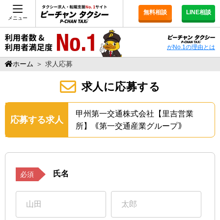
無料相談
LINE相談
メニュー
がNo.1の理由とは
ホーム
＞
求人応募
求人に応募する
甲州第一交通株式会社【里吉営業
応募する求人
所】｟第一交通産業グループ｠
氏名
必須