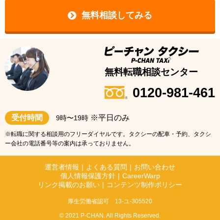
無料相談してみる
無料転職相談センター
0120-981-461
受付時間
※平日のみ
9時〜19時
※転職に関する相談用のフリーダイヤルです。タクシーの配車・予約、タクシ
ー会社の電話番号等の案内は承っておりません。
運営者情報
|
よくある質問
|
お問い合わせ
個人情報保護方針
|
CareerWarp
リンク掲載のお願い
|
コンテンツ制作ポリシー
厚生労働省認可 13-ユ-305520
© 2021 P-CHAN. All Rights Reserved.