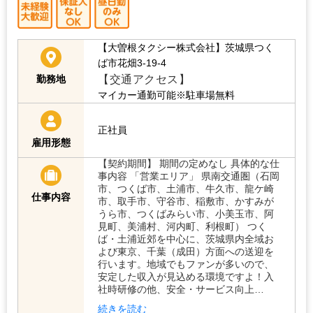
【大曽根タクシー株式会社】茨城県つく
ば市花畑3-19-4
【交通アクセス】
勤務地
マイカー通勤可能※駐車場無料
正社員
雇用形態
【契約期間】 期間の定めなし 具体的な仕
事内容 「営業エリア」 県南交通圏（石岡
市、つくば市、土浦市、牛久市、龍ケ崎
仕事内容
市、取手市、守谷市、稲敷市、かすみが
うら市、つくばみらい市、小美玉市、阿
見町、美浦村、河内町、利根町） つく
ば・土浦近郊を中心に、茨城県内全域お
よび東京、千葉（成田）方面への送迎を
行います。地域でもファンが多いので、
安定した収入が見込める環境ですよ！入
社時研修の他、安全・サービス向上…
続きを読む