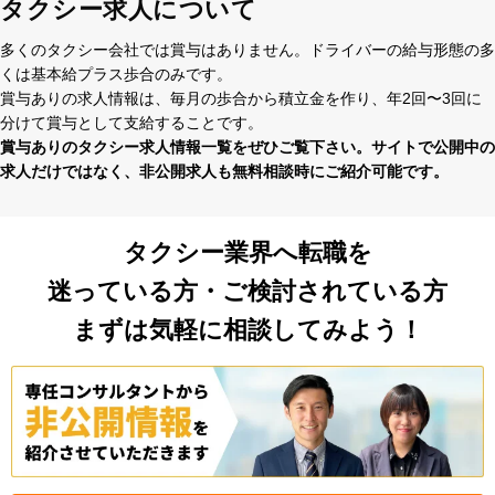
タクシー求人について
多くのタクシー会社では賞与はありません。ドライバーの給与形態の多
くは基本給プラス歩合のみです。
賞与ありの求⼈情報は、毎⽉の歩合から積⽴⾦を作り、年2回〜3回に
分けて賞与として⽀給することです。
賞与ありのタクシー求⼈情報⼀覧をぜひご覧下さい。サイトで公開中の
求⼈だけではなく、⾮公開求⼈も無料相談時にご紹介可能です。
タクシー業界へ転職を
迷っている方・ご検討されている方
まずは気軽に相談してみよう！