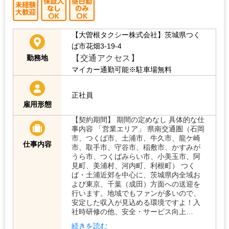
【大曽根タクシー株式会社】茨城県つく
ば市花畑3-19-4
【交通アクセス】
勤務地
マイカー通勤可能※駐車場無料
正社員
雇用形態
【契約期間】 期間の定めなし 具体的な仕
事内容 「営業エリア」 県南交通圏（石岡
市、つくば市、土浦市、牛久市、龍ケ崎
仕事内容
市、取手市、守谷市、稲敷市、かすみが
うら市、つくばみらい市、小美玉市、阿
見町、美浦村、河内町、利根町） つく
ば・土浦近郊を中心に、茨城県内全域お
よび東京、千葉（成田）方面への送迎を
行います。地域でもファンが多いので、
安定した収入が見込める環境ですよ！入
社時研修の他、安全・サービス向上…
続きを読む