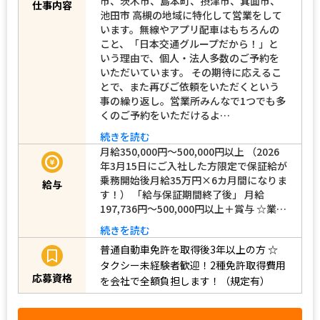
市、茨木市、島本町、摂津市、箕面市、
仕事内容
池田市 高槻の地域に特化して営業をして
います。無線やアプリ配車はもちろんの
こと、「日本交通グループだから！」と
いう理由で、個人・法人多数のご予約を
いただいています。 その期待に応えるこ
とで、また再びご依頼をいただくという
事の繰り返し。営業所みんなで1つでも多
くのご予約をいただけるよ…
続きを読む
月給350,000円～500,000円以上 （2026
年3月15日にご入社した方限定で保証給が
乗務開始後月給35万円×6カ月間になりま
給与
す！） 「給与保証期間終了後」 月給
197,736円～500,000円以上＋賞与 ☆業…
続きを読む
普通自動車免許を取得後3年以上の方
☆
タクシー未経験者歓迎！2種免許取得費用
応募資格
を会社で全額負担します！（規定有）