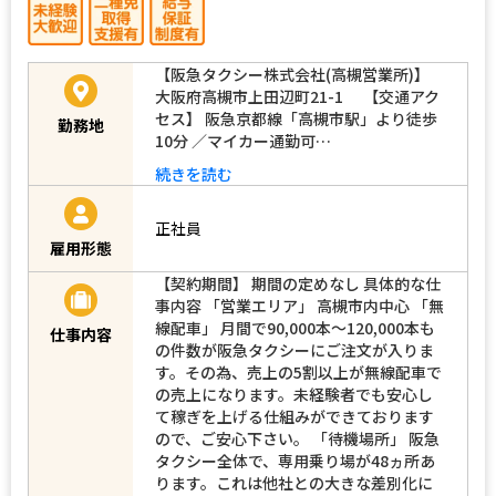
【阪急タクシー株式会社(高槻営業所)】
大阪府高槻市上田辺町21-1 【交通アク
セス】 阪急京都線「高槻市駅」より徒歩
勤務地
10分 ／マイカー通勤可…
続きを読む
正社員
雇用形態
【契約期間】 期間の定めなし 具体的な仕
事内容 「営業エリア」 高槻市内中心 「無
線配車」 月間で90,000本～120,000本も
仕事内容
の件数が阪急タクシーにご注文が入りま
す。その為、売上の5割以上が無線配車で
の売上になります。未経験者でも安心し
て稼ぎを上げる仕組みができております
ので、ご安心下さい。 「待機場所」 阪急
タクシー全体で、専用乗り場が48ヵ所あ
ります。これは他社との大きな差別化に