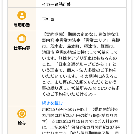
イカー通勤可能
正社員
雇用形態
【契約期間】 期間の定めなし 具体的な仕
事内容 ◆営業方法◆ 「営業エリア」 高槻
市、茨木市、島本町、摂津市、箕面市、
仕事内容
池田市 高槻の地域に特化して営業をして
います。無線やアプリ配車はもちろんの
こと、「日本交通グループだから！」と
いう理由で、個人・法人多数のご予約を
いただいています。 その期待に応えるこ
とで、また再びご依頼をいただくという
事の繰り返し。営業所みんなで1つでも多
くのご予約をいただけるよ…
続きを読む
月給25万円～50万円以上 （乗務開始後6
カ月間は月給25万円の給与保証がありま
す） ☆2026年3月15日までにご入社の方
給与
は、上記の給与保証が6カ月間月給30万円
になります☆ 「給与保証期間終了後」 月