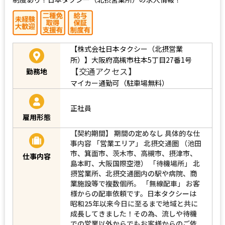
【株式会社日本タクシー（北摂営業
所）】大阪府高槻市柱本5丁目27番1号
【交通アクセス】
勤務地
マイカー通勤可（駐車場無料）
正社員
雇用形態
【契約期間】 期間の定めなし 具体的な仕
事内容 「営業エリア」 北摂交通圏 （池田
市、箕面市、茨木市、高槻市、摂津市、
仕事内容
島本町、大阪国際空港） 「待機場所」 北
摂営業所、北摂交通圏内の駅や病院、商
業施設等で複数個所。 「無線配車」 お客
様からの配車依頼です。日本タクシーは
昭和25年以来今日に至るまで地域と共に
成長してきました！その為、流しや待機
での営業以外からでもお客様からのご依