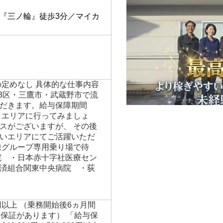
】
『三ノ輪』徒歩3分／マイカ
の定めなし 具体的な仕事内容
23区・三鷹市・武蔵野市で流
だきます。給与保障期間
こエリアに行ってみましょ
スがございますが、 その後
いエリアにてご活躍いただ
線グループ専用乗り場で待
院 ・日本赤十字社医療セン
済組合関東中央病院 ・荻
円以上 （乗務開始後6ヵ月間
与保証があります） 「給与保