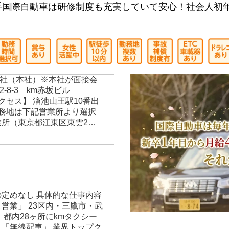
大手国際自動車は研修制度も充実していて安心！社会人初年
社（本社）※本社が面接会
-8-3 km赤坂ビル
アクセス】 溜池山王駅10番出
勤務地は下記営業所より選択
業所（東京都江東区東雲2…
の定めなし 具体的な仕事内容
営業」 23区内・三鷹市・武
 都内28ヶ所にkmタクシー
 「無線配車」 業界トップク