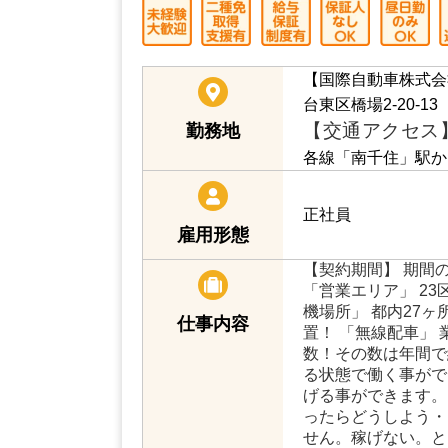
【国際自動車株式会
台東区橋場2-20-13
【交通アクセス
勤務地
各線「南千住」駅か
正社員
雇用形態
【契約期間】 期間
「営業エリア」 23
機場所」 都内27ヶ
仕事内容
置！ 「無線配車」
数！その数は年間で
る状態で働く事がで
げる事ができます。
ったらどうしよう・
せん。稼げない。と