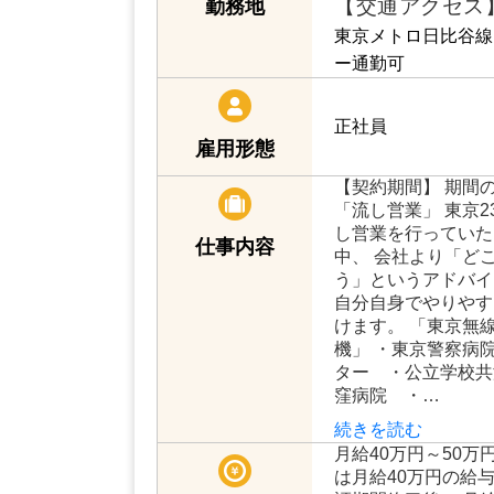
【交通アクセス
勤務地
東京メトロ日比谷線
ー通勤可
正社員
雇用形態
【契約期間】 期間
「流し営業」 東京
し営業を行っていた
仕事内容
中、 会社より「ど
う」というアドバイ
自分自身でやりやす
けます。 「東京無
機」 ・東京警察病
ター ・公立学校共
窪病院 ・…
続きを読む
月給40万円～50万
は月給40万円の給