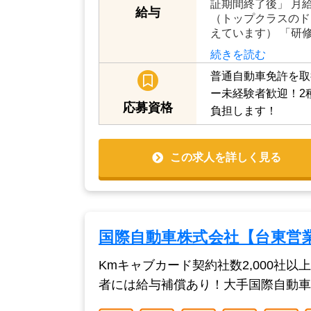
証期間終了後」 月給24
給与
（トップクラスのド
えています） 「研
続きを読む
普通自動車免許を取
ー未経験者歓迎！2
応募資格
負担します！
この求人を詳しく見る
国際自動車株式会社【台東営
Kmキャブカード契約社数2,000
者には給与補償あり！大手国際自動車