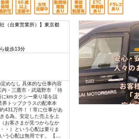
社（台東営業所）】東京都
】
ら徒歩13分
の定めなし 具体的な仕事内容
区内・三鷹市・武蔵野市 「待
所にkmタクシー乗り場を設
 業界トップクラスの配車本
約431万件！！常に仕事があ
きる為、安定した売上を上
（お客さまが見つからなか
・・）という心配は要りま
いう心配は無用です。 【…