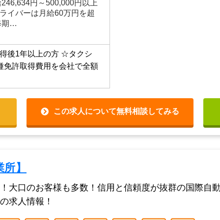
6,634円～500,000円以上
ライバーは月給60万円を超
修期…
得後1年以上の方
☆タクシ
種免許取得費用を会社で全額
この求人について無料相談してみる
業所】
社以上！大口のお客様も多数！信用と信頼度が抜群の国際自
の求人情報！