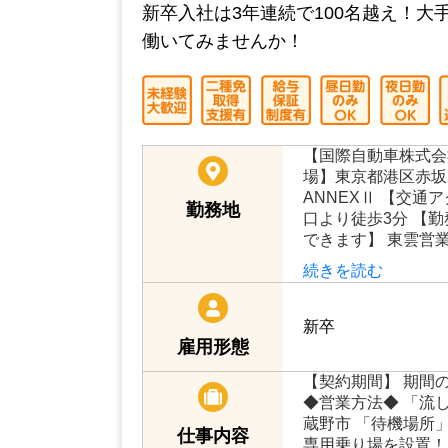
新卒入社は3年連続で100名越え！
働いてみませんか！
【国際自動車株式会
場】東京都港区赤坂2
ANNEXⅡ 【交通
勤務地
口より徒歩3分 【
できます】 東雲営
続きを読む
新卒
雇用形態
【契約期間】 期間
◆営業方法◆ 「流し
蔵野市 「待機場所」
仕事内容
専用乗り場を設置！