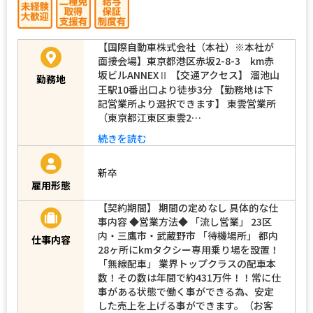
【国際自動車株式会社（本社）※本社が
面接会場】東京都港区赤坂2-8-3 km赤
坂ビルANNEXⅡ 【交通アクセス】 溜池山
勤務地
王駅10番出口より徒歩3分 【勤務地は下
記営業所より選択できます】 東雲営業所
（東京都江東区東雲2…
続きを読む
新卒
雇用形態
【契約期間】 期間の定めなし 具体的な仕
事内容 ◆営業方法◆ 「流し営業」 23区
内・三鷹市・武蔵野市 「待機場所」 都内
仕事内容
28ヶ所にkmタクシー専用乗り場を設置！
「無線配車」 業界トップクラスの配車本
数！その数は年間で約431万件！！常に仕
事がある状態で働く事ができる為、安定
した売上を上げる事ができます。（お客