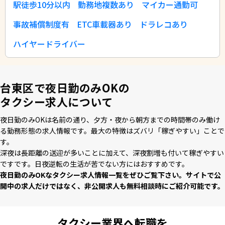
駅徒歩10分以内
勤務地複数あり
マイカー通勤可
事故補償制度有
ETC車載器あり
ドラレコあり
ハイヤードライバー
台東区で夜日勤のみOKの
タクシー求人について
夜⽇勤のみOKは名前の通り、⼣⽅・夜から朝⽅までの時間帯のみ働け
る勤務形態の求⼈情報です。最⼤の特徴はズバリ「稼ぎやすい」ことで
す。
深夜は⻑距離の送迎が多いことに加えて、深夜割増も付いて稼ぎやすい
ですです。⽇夜逆転の⽣活が苦でない⽅にはおすすめです。
夜⽇勤のみOKなタクシー求⼈情報⼀覧をぜひご覧下さい。サイトで公
開中の求⼈だけではなく、⾮公開求⼈も無料相談時にご紹介可能です。
タクシー業界へ転職を