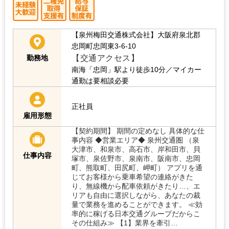
【泉州梅田交通株式会社】大阪府泉北郡
忠岡町忠岡東3-6-10
【交通アクセス】
勤務地
南海「忠岡」駅より徒歩10分／マイカー
通勤は要相談必要
正社員
雇用形態
【契約期間】 期間の定めなし 具体的な仕
事内容 ◆営業エリア◆ 泉州交通圏 （泉
大津市、和泉市、高石市、岸和田市、貝
仕事内容
塚市、泉佐野市、泉南市、阪南市、忠岡
町、熊取町、田尻町、岬町） アプリを通
じてお客様から乗車希望の連絡がきた
り、無線機から配車依頼がきたり…、エ
リアも自由に選択しながら、あなたの裁
量で業務を進めることができます。 ≪効
率的に稼げる日本交通グループだからこ
その仕組み≫ 【1】業界を牽引…