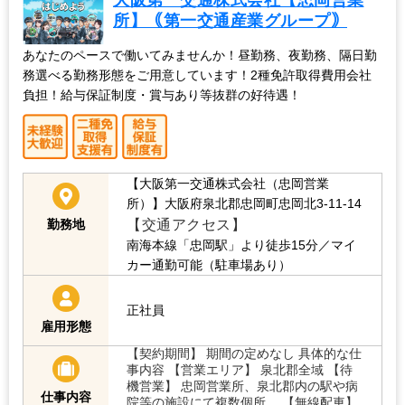
所】｟第一交通産業グループ｠
あなたのペースで働いてみませんか！昼勤務、夜勤務、隔日勤
務選べる勤務形態をご用意しています！2種免許取得費用会社
負担！給与保証制度・賞与あり等抜群の好待遇！
【大阪第一交通株式会社（忠岡営業
所）】大阪府泉北郡忠岡町忠岡北3-11-14
【交通アクセス】
勤務地
南海本線「忠岡駅」より徒歩15分／マイ
カー通勤可能（駐車場あり）
正社員
雇用形態
【契約期間】 期間の定めなし 具体的な仕
事内容 【営業エリア】 泉北郡全域 【待
機営業】 忠岡営業所、泉北郡内の駅や病
仕事内容
院等の施設にて複数個所。 【無線配車】