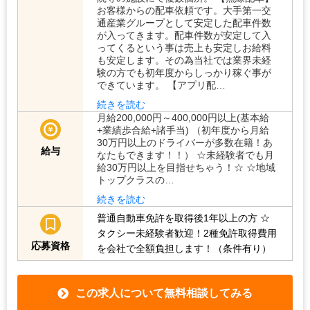
お客様からの配車依頼です。大手第一交
通産業グループとして安定した配車件数
が入ってきます。配車件数が安定して入
ってくるという事は売上も安定しお給料
も安定します。その為当社では業界未経
験の方でも初年度からしっかり稼ぐ事が
できています。 【アプリ配…
続きを読む
月給200,000円～400,000円以上(基本給
+業績歩合給+諸手当) （初年度から月給
30万円以上のドライバーが多数在籍！あ
給与
なたもできます！！） ☆未経験者でも月
給30万円以上を目指せちゃう！☆ ☆地域
トップクラスの…
続きを読む
普通自動車免許を取得後1年以上の方
☆
タクシー未経験者歓迎！2種免許取得費用
応募資格
を会社で全額負担します！（条件有り）
この求人について無料相談してみる