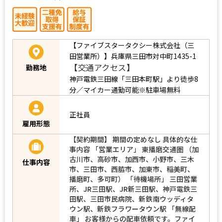
【ファイブスタータクシー株式会社（三
田営業所）】兵庫県三田市対中町1435-1
【交通アクセス】
勤務地
神戸電鉄三田線「三田本町駅」より徒歩8
分／マイカー通勤可能※駐車場無料
正社員
雇用形態
【契約期間】 期間の定めなし 具体的な仕
事内容 「営業エリア」 東播磨交通圏 （加
古川市、高砂市、加西市、小野市、三木
仕事内容
市、三田市、西脇市、加東市、稲美町、
播磨町、多可町） 「待機場所」 三田営業
所、JR三田駅、JR新三田駅、神戸電鉄三
田駅、三田市民病院、新鉄南ウッディタ
ウン駅、新鉄フラワータウン駅 「無線配
車」 お客様からの配車依頼です。ファイ