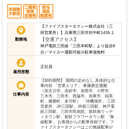
【ファイブスタータクシー株式会社（三
田営業所）】兵庫県三田市対中町1435-1
【交通アクセス】
勤務地
神戸電鉄三田線「三田本町駅」より徒歩8
分／マイカー通勤可能※駐車場無料
正社員
雇用形態
【契約期間】 期間の定めなし 具体的な仕
事内容 「営業エリア」 東播磨交通圏
（加古川市、高砂市、加西市、小野市、
仕事内容
三木市、三田市、西脇市、加東市、稲美
町、播磨町、多可町） 「待機場所」 三田
営業所、JR三田駅、JR新三田駅、神戸電
鉄三田駅、三田市民病院、新鉄南ウッデ
ィタウン駅、新鉄フラワータウン駅 「無
線配車」 お客様からの配車依頼です。フ
ァイブスタータクシーはこの無線配車が