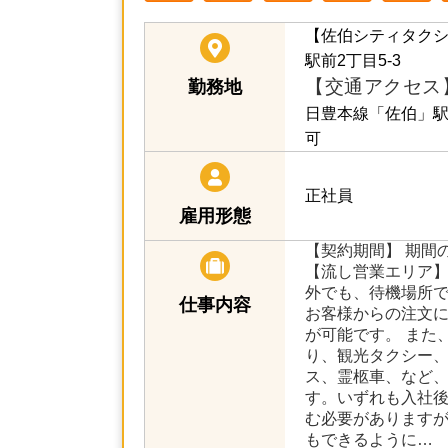
【佐伯シティタク
駅前2丁目5-3
【交通アクセス
勤務地
日豊本線「佐伯」駅
可
正社員
雇用形態
【契約期間】 期間
【流し営業エリア】
外でも、待機場所
仕事内容
お客様からの注文
が可能です。 また
り、観光タクシー
ス、霊柩車、など
す。いずれも入社
む必要があります
もできるように…