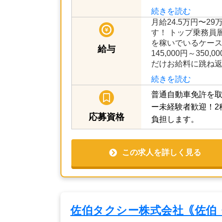
続きを読む
月給24.5万円〜2
す！ トップ乗務員層
を稼いでいるケース
給与
145,000円～350
だけお給料に跳ね
続きを読む
普通自動車免許を取
ー未経験者歓迎！2
応募資格
負担します。
この求人を詳しく見る
佐伯タクシー株式会社｟佐伯