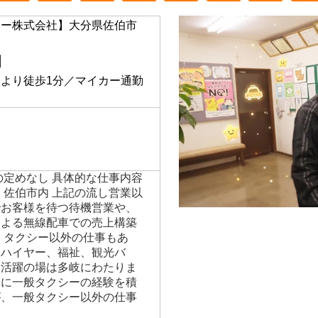
シー株式会社】大分県
佐伯市
】
より徒歩1分／マイカー通勤
の定めなし 具体的な仕事内容
 佐伯市内 上記の流し営業以
でお客様を待つ待機営業や、
による無線配車での売上構築
、タクシー以外の仕事もあ
、ハイヤー、福祉、観光バ
、活躍の場は多岐にわたりま
後に一般タクシーの経験を積
が、一般タクシー以外の仕事