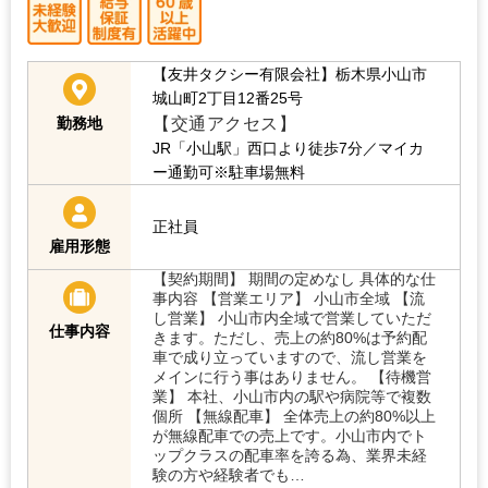
【友井タクシー有限会社】栃木県小山市
城山町2丁目12番25号
【交通アクセス】
勤務地
JR「小山駅」西口より徒歩7分／マイカ
ー通勤可※駐車場無料
正社員
雇用形態
【契約期間】 期間の定めなし 具体的な仕
事内容 【営業エリア】 小山市全域 【流
し営業】 小山市内全域で営業していただ
仕事内容
きます。ただし、売上の約80%は予約配
車で成り立っていますので、流し営業を
メインに行う事はありません。 【待機営
業】 本社、小山市内の駅や病院等で複数
個所 【無線配車】 全体売上の約80%以上
が無線配車での売上です。小山市内でト
ップクラスの配車率を誇る為、業界未経
験の方や経験者でも…