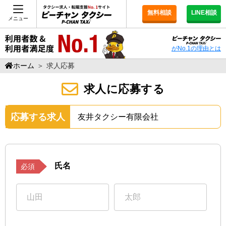
無料相談
LINE相談
メニュー
がNo.1の理由とは
ホーム
＞
求人応募
求人に応募する
応募する求人
友井タクシー有限会社
氏名
必須