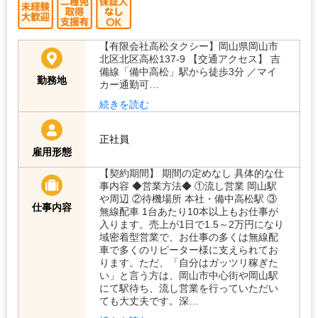
【有限会社高松タクシー】岡山県岡山市
北区北区高松137-9 【交通アクセス】 吉
備線「備中高松」駅から徒歩3分 ／マイ
勤務地
カー通勤可…
続きを読む
正社員
雇用形態
【契約期間】 期間の定めなし 具体的な仕
事内容 ◆営業方法◆ ①流し営業 岡山駅や
周辺 ②待機場所 本社・備中高松駅 ③無線
仕事内容
配車 1台あたり10本以上もお仕事が入り
ます。売上が1日で1.5～2万円になり域密
着型営業で、お仕事の多くは無線配車で
多くのリピーター様に支えられておりま
す。ただ、「自分はガッツリ稼ぎたい」
と言う方は、岡山市中心街や岡山駅にて