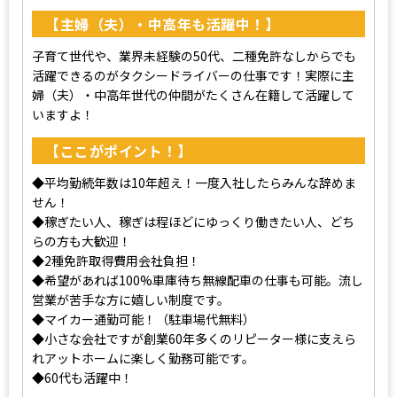
【主婦（夫）・中高年も活躍中！】
子育て世代や、業界未経験の50代、二種免許なしからでも
活躍できるのがタクシードライバーの仕事です！実際に主
婦（夫）・中高年世代の仲間がたくさん在籍して活躍して
いますよ！
【ここがポイント！】
◆平均勤続年数は10年超え！一度入社したらみんな辞めま
せん！
◆稼ぎたい人、稼ぎは程ほどにゆっくり働きたい人、どち
らの方も大歓迎！
◆2種免許取得費用会社負担！
◆希望があれば100%車庫待ち無線配車の仕事も可能。流し
営業が苦手な方に嬉しい制度です。
◆マイカー通勤可能！（駐車場代無料）
◆小さな会社ですが創業60年多くのリピーター様に支えら
れアットホームに楽しく勤務可能です。
◆60代も活躍中！