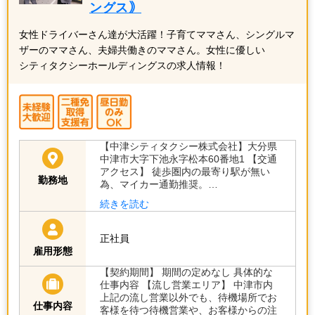
ングス｠
女性ドライバーさん達が大活躍！子育てママさん、シングルマ
ザーのママさん、夫婦共働きのママさん。女性に優しい
シティタクシーホールディングスの求人情報！
【中津シティタクシー株式会社】大分県
中津市大字下池永字松本60番地1 【交通
アクセス】 徒歩圏内の最寄り駅が無い
勤務地
為、マイカー通勤推奨。…
続きを読む
正社員
雇用形態
【契約期間】 期間の定めなし 具体的な
仕事内容 【流し営業エリア】 中津市内
上記の流し営業以外でも、待機場所でお
仕事内容
客様を待つ待機営業や、お客様からの注