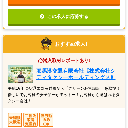
この求人に応募する
おすすめ求人!
潜入取材レポートあり!
耶馬溪交通有限会社｟株式会社シ
ティタクシーホールディングス｠
平成16年に交通エコモ財団から「グリーン経営認証」を取得！
優しいでお客様の安全第一がモットー！お客様から選ばれるタ
クシー会社！