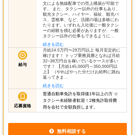
文による無線配車での売上構築が可能で
す。 また、タクシー以外の仕事もあり、
観光タクシー、ハイヤー、福祉、観光バ
ス、霊柩車、など、活躍の場は多岐にわ
たります。いずれも入社後に一般タクシ
ーの経験を積む必要がありますが、一般
タクシー以外の仕事もできるように…
続きを読む
月給24.5万円〜29万円以上 毎月安定的に
稼げます！ トップ乗務員層となれば月給
32~38万円台を稼いでいるケースが多い
給与
です！ 【月給145,000円～350,000円以
上】 （やればやった分だけお給料に跳ね
返ってきま…
続きを読む
普通自動車免許を取得後1年以上の方
☆
タクシー未経験者歓迎！2種免許取得費
応募資格
用を会社で全額負担します。
無料相談する