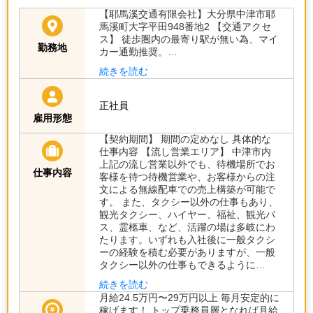
【耶馬溪交通有限会社】大分県中津市耶
馬溪町大字平田948番地2 【交通アクセ
ス】 徒歩圏内の最寄り駅が無い為、マイ
勤務地
カー通勤推奨。…
続きを読む
正社員
雇用形態
【契約期間】 期間の定めなし 具体的な
仕事内容 【流し営業エリア】 中津市内
上記の流し営業以外でも、待機場所でお
仕事内容
客様を待つ待機営業や、お客様からの注
文による無線配車での売上構築が可能で
す。 また、タクシー以外の仕事もあり、
観光タクシー、ハイヤー、福祉、観光バ
ス、霊柩車、など、活躍の場は多岐にわ
たります。いずれも入社後に一般タクシ
ーの経験を積む必要がありますが、一般
タクシー以外の仕事もできるように…
続きを読む
月給24.5万円〜29万円以上 毎月安定的に
稼げます！ トップ乗務員層となれば月給