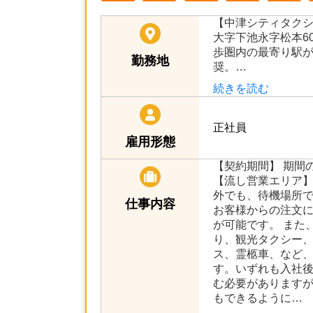
【中津シティタク
大字下池永字松本60
歩圏内の最寄り駅
勤務地
奨。…
続きを読む
正社員
雇用形態
【契約期間】 期間
【流し営業エリア】
外でも、待機場所
仕事内容
お客様からの注文
が可能です。 また
り、観光タクシー
ス、霊柩車、など
す。いずれも入社