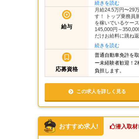
む必要があります
もできるように…
続きを読む
月給24.5万円〜2
す！ トップ乗務員層
を稼いでいるケース
給与
145,000円～35
だけお給料に跳ね返
続きを読む
普通自動車免許を取
ー未経験者歓迎！2
応募資格
負担します。
この求人を詳しく見る