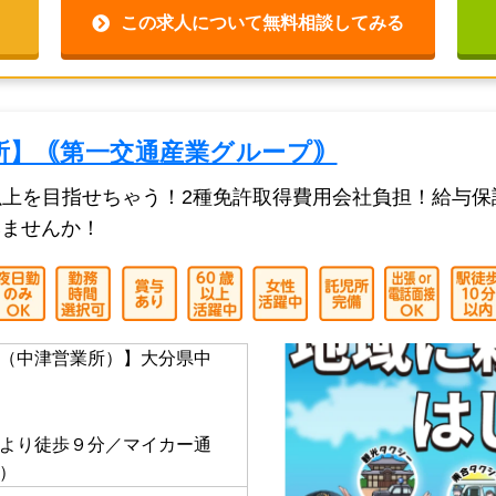
ってきま…
得後1年以上の方
☆タクシ
種免許取得費用を会社で全額
この求人について無料相談してみる
所】｟第一交通産業グループ｠
以上を目指せちゃう！2種免許取得費用会社負担！給与
みませんか！