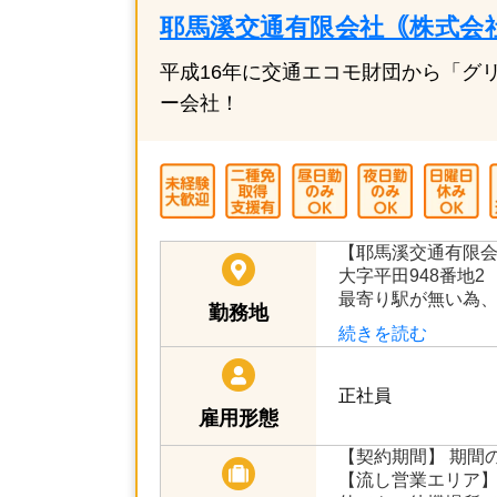
おすすめ求人!
潜入取材
耶馬溪交通有限会社｟株式会
平成16年に交通エコモ財団から「グ
ー会社！
【耶馬溪交通有限
大字平田948番地2
最寄り駅が無い為
勤務地
続きを読む