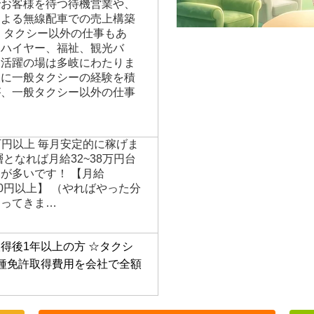
の定めなし 具体的な仕事内容
 中津市内 上記の流し営業以
でお客様を待つ待機営業や、
による無線配車での売上構築
、タクシー以外の仕事もあ
、ハイヤー、福祉、観光バ
、活躍の場は多岐にわたりま
後に一般タクシーの経験を積
が、一般タクシー以外の仕事
9万円以上 毎月安定的に稼げま
となれば月給32~38万円台
が多いです！ 【月給
0,000円以上】 （やればやった分