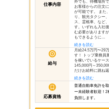
正社員
雇用形態
【契約期間】 期間
【流し営業エリア】
外でも、待機場所
仕事内容
お客様からの注文
が可能です。 また
り、観光タクシー
ス、霊柩車、など
す。いずれも入社
む必要があります
もできるように…
続きを読む
月給24.5万円〜2
す！ トップ乗務員層
を稼いでいるケース
給与
145,000円～35