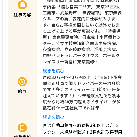
【契約期間】 期間の定めなし 具体的な仕
事内容 「流し営業エリア」 東京23区内、
三鷹市、武蔵野市 「無線配車」 東京無線
仕事内容
グループの為、安定的に仕事が入りま
す。自らお客様を探しにいく以外でも売
り上げを上げる事が可能です。 「待機場
所」 東京警察病院、日本赤十字医療セン
ター、公立学校共済組合関東中央病院、
荻窪病院、立正佼成病院、浴風会病院、
中野セントラルパークサウス、ホテルグ
レイスリー新宿に東京無線…
続きを読む
月給32万円～40万円以上 （上記の下限金
額は正社員で働くドライバーの平均月給
です！多くのドライバーは月給30万円を
給与
超えています！） ☆未経験入社でも初年
度から月給40万円超えのドライバーが多
数在籍☆ ☆正社員であれば年…
続きを読む
普通自動車免許を取得後3年以上の方
☆
タクシー未経験者歓迎！2種免許取得費用