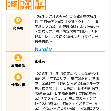
【弥生交通株式会社】東京都中野区弥生
町1丁目56番地8号 【交通アクセス】 ・地
下鉄丸ノ内線「中野新橋駅」より徒歩2分
勤務地
・都営大江戸線「西新宿五丁目駅」「中
野坂上駅」より徒歩10分以内 ※マイカー
通勤可能…
続きを読む
正社員
雇用形態
【契約期間】 期間の定めなし 具体的な仕
事内容 「営業エリア」 東京23区内、三鷹
市、武蔵野市 【都内24ヶ所のkmグループ
仕事内容
専用乗り場！】 「百貨店」 伊勢丹新宿本
店(新宿区) 日本橋髙島屋S.C本館(中央
区) 「オフィスビル」 恵比寿ガーデンプ
レイス(渋谷区) 汐留メディアタワー(港
区) 赤坂パークビル(港区) 赤坂BIZタワ