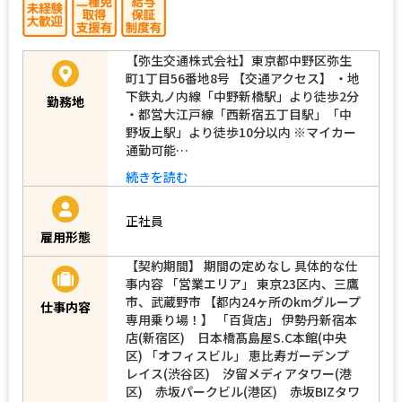
【弥生交通株式会社】東京都中野区弥生
町1丁目56番地8号 【交通アクセス】 ・地
下鉄丸ノ内線「中野新橋駅」より徒歩2分
勤務地
・都営大江戸線「西新宿五丁目駅」「中
野坂上駅」より徒歩10分以内 ※マイカー
通勤可能…
続きを読む
正社員
雇用形態
【契約期間】 期間の定めなし 具体的な仕
事内容 「営業エリア」 東京23区内、三鷹
市、武蔵野市 【都内24ヶ所のkmグループ
仕事内容
専用乗り場！】 「百貨店」 伊勢丹新宿本
店(新宿区) 日本橋髙島屋S.C本館(中央
区) 「オフィスビル」 恵比寿ガーデンプ
レイス(渋谷区) 汐留メディアタワー(港
区) 赤坂パークビル(港区) 赤坂BIZタワ