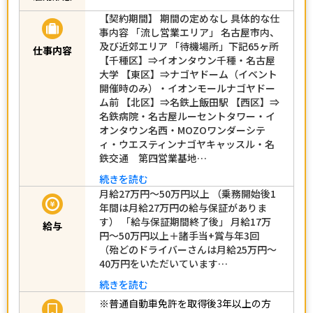
【契約期間】 期間の定めなし 具体的な仕
事内容 「流し営業エリア」 名古屋市内、
及び近郊エリア 「待機場所」下記65ヶ所
仕事内容
【千種区】⇒イオンタウン千種・名古屋
大学 【東区】⇒ナゴヤドーム（イベント
開催時のみ）・イオンモールナゴヤドー
ム前 【北区】⇒名鉄上飯田駅 【西区】⇒
名鉄病院・名古屋ルーセントタワー・イ
オンタウン名西・MOZOワンダーシテ
ィ・ウエスティンナゴヤキャッスル・名
鉄交通 第四営業基地…
続きを読む
月給27万円～50万円以上 （乗務開始後1
年間は月給27万円の給与保証がありま
す） 「給与保証期間終了後」 月給17万
給与
円～50万円以上＋諸手当+賞与年3回
（殆どのドライバーさんは月給25万円～
40万円をいただいています…
続きを読む
※普通自動車免許を取得後3年以上の方