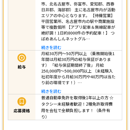
市、北名古屋市、弥富市、愛知郡、西春
日井郡、海部郡） 主に名古屋市内が活動
エリアの中心となります。 【待機営業】
平田営業所、名古屋市内の駅や商業施設
等で複数個所 【アプリ配車＆無線配車が
絶好調！1日約8000件の予約配車！】 つ
ばめあんしんネットグル…
続きを読む
月給30万円～50万円以上 （乗務開始後1
年間は月給30万円の給与保証がありま
す） 「給与保証期間終了後」 月給
給与
250,000円～500,000円以上 （未経験入
社初年度から月給30万円や40万円は当た
り前の環境です！）…
続きを読む
普通自動車免許を取得後1年以上の方
☆
タクシー未経験者歓迎！2種免許取得費
用を会社で全額負担します！（条件有
応募資格
り）