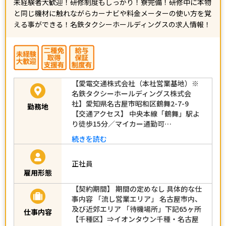
未経験者大歓迎！研修制度もしっかり！寮完備！研修中に本物
と同じ機材に触れながらカーナビや料金メーターの使い方を覚
える事ができる！名鉄タクシーホールディングスの求人情報！
【愛電交通株式会社（本社営業基地）※
名鉄タクシーホールディングス株式会
社】愛知県名古屋市昭和区鶴舞2-7-9
勤務地
【交通アクセス】 中央本線「鶴舞」駅よ
り徒歩15分／マイカー通勤可…
続きを読む
正社員
雇用形態
【契約期間】 期間の定めなし 具体的な仕
事内容 「流し営業エリア」 名古屋市内、
及び近郊エリア 「待機場所」下記65ヶ所
仕事内容
【千種区】⇒イオンタウン千種・名古屋