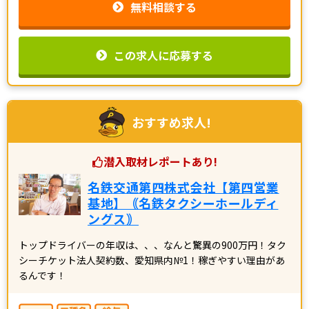
無料相談する
この求人に応募する
おすすめ求人!
潜入取材レポートあり!
名鉄交通第四株式会社【第四営業
基地】｟名鉄タクシーホールディ
ングス｠
トップドライバーの年収は、、、なんと驚異の900万円！タク
シーチケット法人契約数、愛知県内№1！稼ぎやすい理由があ
るんです！