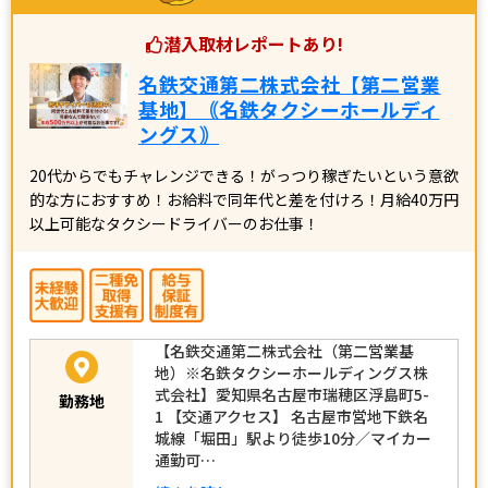
潜入取材レポートあり!
名鉄交通第二株式会社【第二営業
基地】｟名鉄タクシーホールディ
ングス｠
20代からでもチャレンジできる！がっつり稼ぎたいという意欲
的な方におすすめ！お給料で同年代と差を付けろ！月給40万円
以上可能なタクシードライバーのお仕事！
【名鉄交通第二株式会社（第二営業基
地）※名鉄タクシーホールディングス株
式会社】愛知県名古屋市瑞穂区浮島町5-
勤務地
1 【交通アクセス】 名古屋市営地下鉄名
城線「堀田」駅より徒歩10分／マイカー
通勤可…