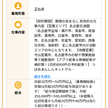
正社員
雇用形態
【契約期間】 期間の定めなし 具体的な仕
事内容 【営業エリア】 名古屋交通圏
（名古屋市全域・瀬戸市、津島市、尾張
仕事内容
旭市、豊明市、日進市、愛西市、清須
市、北名古屋市、弥富市、愛知郡、西春
日井郡、海部郡） 主に名古屋市内が活動
エリアの中心となります。 【待機営業】
守山営業所、名古屋市内の駅や商業施設
等で複数個所 【アプリ配車＆無線配車が
絶好調！1日約8000件の予約配車！】 つ
ばめあんしんネットグル…
続きを読む
月給30万円～50万円以上 （乗務開始後1
年間は月給30万円の給与保証がありま
す） 「給与保証期間終了後」 月給
給与
250,000円～500,000円以上 （未経験入
社初年度から月給30万円や40万円は当た
り前の環境です！）…