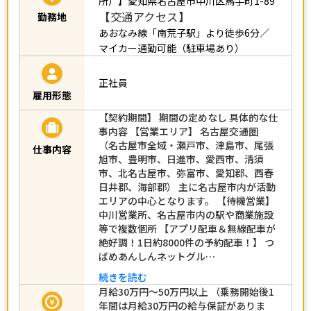
所）】愛知県名古屋市中川区馬手町1-89
【交通アクセス】
勤務地
あおなみ線「南荒子駅」より徒歩6分／
マイカー通勤可能（駐車場あり）
正社員
雇用形態
【契約期間】 期間の定めなし 具体的な仕
事内容 【営業エリア】 名古屋交通圏
（名古屋市全域・瀬戸市、津島市、尾張
仕事内容
旭市、豊明市、日進市、愛西市、清須
市、北名古屋市、弥富市、愛知郡、西春
日井郡、海部郡） 主に名古屋市内が活動
エリアの中心となります。 【待機営業】
中川営業所、名古屋市内の駅や商業施設
等で複数個所 【アプリ配車＆無線配車が
絶好調！1日約8000件の予約配車！】 つ
ばめあんしんネットグル…
続きを読む
月給30万円～50万円以上 （乗務開始後1