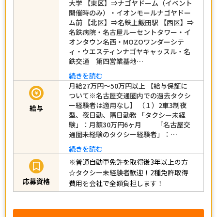
大学 【東区】⇒ナゴヤドーム（イベント
開催時のみ）・イオンモールナゴヤドー
ム前 【北区】⇒名鉄上飯田駅 【西区】⇒
名鉄病院・名古屋ルーセントタワー・イ
オンタウン名西・MOZOワンダーシテ
ィ・ウエスティンナゴヤキャッスル・名
鉄交通 第四営業基地…
続きを読む
月給27万円～50万円以上 【給与保証に
ついて※名古屋交通圏内での過去タクシ
ー経験者は適用なし】 （１）2車3制夜
給与
型、夜日勤、隔日勤務 「タクシー未経
験」：月額30万円6ヶ月 「名古屋交
通圏未経験のタクシー経験者」：…
続きを読む
※普通自動車免許を取得後3年以上の方
☆タクシー未経験者歓迎！2種免許取得
応募資格
費用を会社で全額負担します！