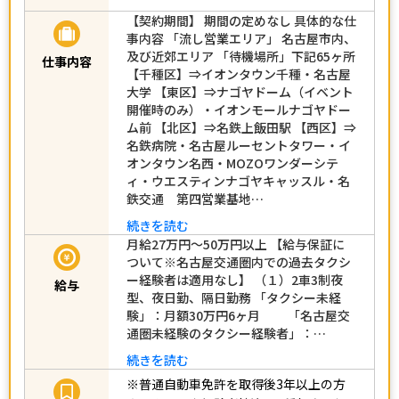
【契約期間】 期間の定めなし 具体的な仕
事内容 「流し営業エリア」 名古屋市内、
及び近郊エリア 「待機場所」下記65ヶ所
仕事内容
【千種区】⇒イオンタウン千種・名古屋
大学 【東区】⇒ナゴヤドーム（イベント
開催時のみ）・イオンモールナゴヤドー
ム前 【北区】⇒名鉄上飯田駅 【西区】⇒
名鉄病院・名古屋ルーセントタワー・イ
オンタウン名西・MOZOワンダーシテ
ィ・ウエスティンナゴヤキャッスル・名
鉄交通 第四営業基地…
続きを読む
月給27万円～50万円以上 【給与保証に
ついて※名古屋交通圏内での過去タクシ
ー経験者は適用なし】 （１）2車3制夜
給与
型、夜日勤、隔日勤務 「タクシー未経
験」：月額30万円6ヶ月 「名古屋交
通圏未経験のタクシー経験者」：…
続きを読む
※普通自動車免許を取得後3年以上の方