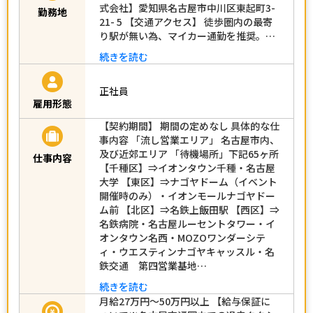
式会社】愛知県名古屋市中川区東起町3-
勤務地
21- 5 【交通アクセス】 徒歩圏内の最寄
り駅が無い為、マイカー通勤を推奨。…
続きを読む
正社員
雇用形態
【契約期間】 期間の定めなし 具体的な仕
事内容 「流し営業エリア」 名古屋市内、
及び近郊エリア 「待機場所」下記65ヶ所
仕事内容
【千種区】⇒イオンタウン千種・名古屋
大学 【東区】⇒ナゴヤドーム（イベント
開催時のみ）・イオンモールナゴヤドー
ム前 【北区】⇒名鉄上飯田駅 【西区】⇒
名鉄病院・名古屋ルーセントタワー・イ
オンタウン名西・MOZOワンダーシテ
ィ・ウエスティンナゴヤキャッスル・名
鉄交通 第四営業基地…
続きを読む
月給27万円～50万円以上 【給与保証に