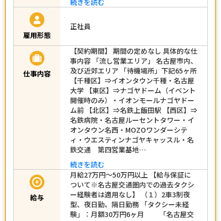
続きを読む
正社員
雇用形態
【契約期間】 期間の定めなし 具体的な仕
事内容 「流し営業エリア」 名古屋市内、
及び近郊エリア 「待機場所」下記65ヶ所
仕事内容
【千種区】⇒イオンタウン千種・名古屋
大学 【東区】⇒ナゴヤドーム（イベント
開催時のみ）・イオンモールナゴヤドー
ム前 【北区】⇒名鉄上飯田駅 【西区】⇒
名鉄病院・名古屋ルーセントタワー・イ
オンタウン名西・MOZOワンダーシテ
ィ・ウエスティンナゴヤキャッスル・名
鉄交通 第四営業基地…
続きを読む
月給27万円～50万円以上 【給与保証に
ついて※名古屋交通圏内での過去タクシ
ー経験者は適用なし】 （１）2車3制夜
給与
型、夜日勤、隔日勤務 「タクシー未経
験」：月額30万円6ヶ月 「名古屋交