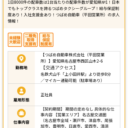
1日8000件の配車数は1台当たりの配車件数が愛知県№1！日本
でもトップクラスを誇るつばめタクシーグループ！給与保証制
度あり！入社支援金あり！つばめ自動車（平田営業所）の求人
情報！
【つばめ自動車株式会社（平田営業
所）】愛知県名古屋市西区山木2-6
【交通アクセス】
勤務地
名鉄犬山千「上小田井駅」より徒歩8分
／マイカー通勤可能（駐車場あり）
正社員
雇用形態
【契約期間】 期間の定めなし 具体的な仕
事内容 【営業エリア】 名古屋交通圏
（名古屋市全域・瀬戸市、津島市、尾張
仕事内容
旭市、豊明市、日進市、愛西市、清須