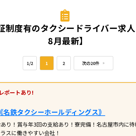
証制度有のタクシードライバー求人・
8月最新】
1/2
1
2
次の20件
▶︎
レポートあり!
｟名鉄タクシーホールディングス｠
あり！賞与年3回の支給あり！寮完備！名古屋市内に待機
クラスに働きやすい会社！