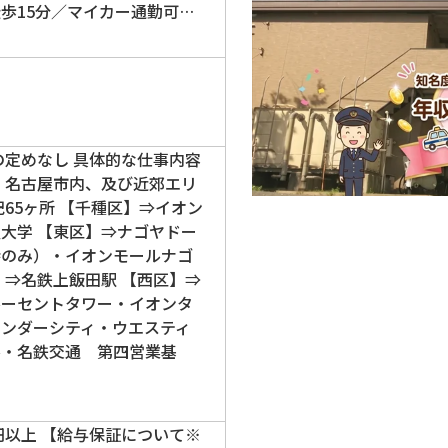
歩15分／マイカー通勤可…
の定めなし 具体的な仕事内容
 名古屋市内、及び近郊エリ
記65ヶ所 【千種区】⇒イオン
大学 【東区】⇒ナゴヤドー
時のみ）・イオンモールナゴ
】⇒名鉄上飯田駅 【西区】⇒
ルーセントタワー・イオンタ
ワンダーシティ・ウエスティ
ル・名鉄交通 第四営業基
万円以上 【給与保証について※