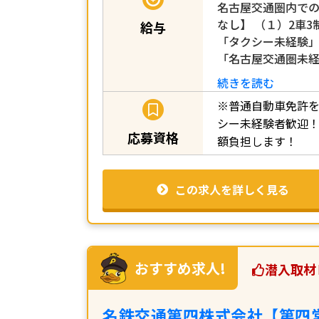
名古屋交通圏内で
なし】 （１）2車
給与
「タクシー未経験
「名古屋交通圏未
続きを読む
※普通自動車免許を
シー未経験者歓迎！
応募資格
額負担します！
この求人を詳しく見る
おすすめ求人!
潜入取材
名鉄交通第四株式会社【第四