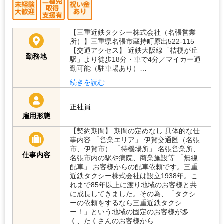
【三重近鉄タクシー株式会社（名張営業
所）】三重県名張市蔵持町原出522-115
【交通アクセス】 近鉄大阪線「桔梗が丘
勤務地
駅」より徒歩18分・車で4分／マイカー通
勤可能（駐車場あり）…
続きを読む
正社員
雇用形態
【契約期間】 期間の定めなし 具体的な仕
事内容 「営業エリア」 伊賀交通圏（名張
市、伊賀市） 「待機場所」 名張営業所、
仕事内容
名張市内の駅や病院、商業施設等 「無線
配車」 お客様からの配車依頼です。三重
近鉄タクシー株式会社は設立1938年。こ
れまで85年以上に渡り地域のお客様と共
に成長してきました。その為、「タクシ
ーの依頼をするなら三重近鉄タクシ
ー！」という地域の固定のお客様が多
く、たくさんのお客様から…