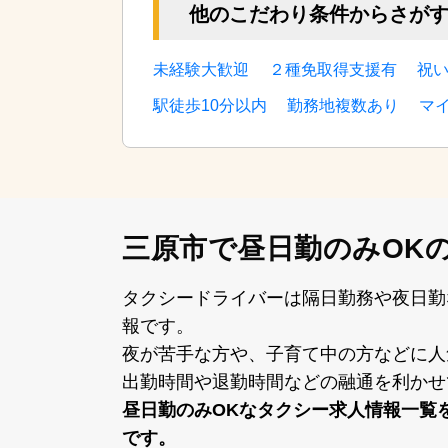
他のこだわり条件からさが
未経験大歓迎
２種免取得支援有
祝
駅徒歩10分以内
勤務地複数あり
マ
三原市で昼日勤のみOK
タクシードライバーは隔⽇勤務や夜⽇勤
報です。
夜が苦⼿な⽅や、⼦育て中の⽅などに⼈
出勤時間や退勤時間などの融通を利かせ
昼⽇勤のみOKなタクシー求⼈情報⼀覧
です。