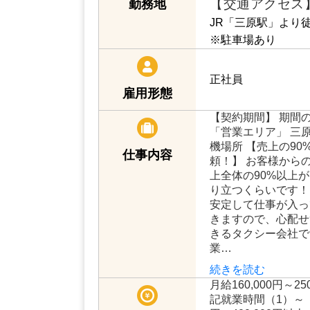
【交通アクセス
勤務地
JR「三原駅」より
※駐車場あり
正社員
雇用形態
【契約期間】 期間
「営業エリア」 三原
機場所 【売上の9
仕事内容
頼！】 お客様から
上全体の90%以上
り立つくらいです！
安定して仕事が入っ
きますので、心配せ
きるタクシー会社で
業…
続きを読む
月給160,000円～
記就業時間（1）～（4