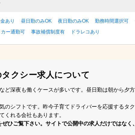
す
い金あり
昼日勤のみOK
夜日勤のみOK
勤務時間選択可
イカー通勤可
事故補償制度有
ドラレコあり
の
タクシー求人について
など深夜も働くケースが多いです。昼⽇勤は朝から⼣⽅
気のシフトです。昨今⼦育てドライバーを応援するタク
てくれる会社もあります。
をぜひご覧下さい。サイトで公開中の求⼈だけではなく