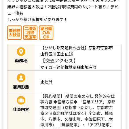
たフレッシュな職場で心機一転再スタートをしてみませんか？
業界未経験者大歓迎！2種免許取得費用のサポート有り！デビ
ュー後も
しっかり稼げる根拠があります！
【ひがし都交通株式会社】京都府京都市
山科区川田土仏16
【交通アクセス】
勤務地
マイカー通勤推奨※駐車場有り
正社員
雇用形態
【契約期間】 期間の定めなし 具体的な仕
事内容 ◆営業方法◆ 「営業エリア」 京都
市域交通圏（京都市｛ただし、京都市右
仕事内容
京区旧京北町地域は除く｝宇治市、城陽
市、八幡市、久御山町、宇治田原町、木
津川市） 「無線配車」・「アプリ配車」