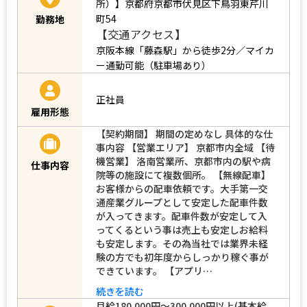
所）】京都府京都市伏見区下鳥羽東芹川
町54
勤務地
【交通アクセス】
京阪本線「藤森駅」から徒歩2分／マイカ
ー通勤可能（駐車場あり）
正社員
雇用形態
【契約期間】 期間の定めなし 具体的な仕
事内容 【営業エリア】 京都市内全域 【待
機営業】 洛南営業所、京都市内の駅や病
仕事内容
院等の施設にて複数個所。 【無線配車】
お客様からの配車依頼です。大手第一交
通産業グループとして安定した配車件数
が入ってきます。配車件数が安定して入
ってくるという事は売上も安定しお給料
も安定します。その為当社では業界未経
験の方でも初年度からしっかり稼ぐ事が
できています。 【アプリ…
続きを読む
月給180,000円～300,000円以上(基本給