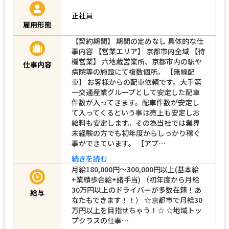
正社員
雇用形態
【契約期間】 期間の定めなし 具体的な仕
事内容 【営業エリア】 京都市内全域 【待
機営業】 六地蔵営業所、京都市内の駅や
仕事内容
病院等の施設にて複数個所。 【無線配
車】 お客様からの配車依頼です。大手第
一交通産業グループとして安定した配車
件数が入ってきます。配車件数が安定し
て入ってくるという事は売上も安定しお
給料も安定します。その為当社では業界
未経験の方でも初年度からしっかり稼ぐ
事ができています。 【アプ…
続きを読む
月給180,000円～300,000円以上(基本給
+業績歩合給+諸手当) （初年度から月給
30万円以上のドライバーが多数在籍！あ
給与
なたもできます！！） ☆京都市で月給30
万円以上を目指せちゃう！☆ ☆地域トッ
プクラスの仕事…