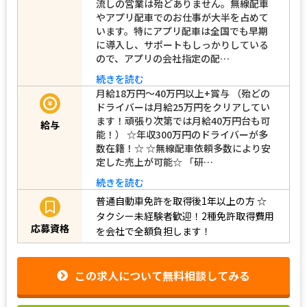
流しの営業は殆どありません。無線配車
やアプリ配車でのお仕事が大半を占めて
います。特にアプリ配車は全国でも早期
に導入し、サポートもしっかりしている
ので、アプリの会社指定の配…
続きを読む
月給18万円～40万円以上+賞与 （殆どの
ドライバーは月給25万円をクリアしてい
ます！頑張り次第では月給40万円台も可
給与
能！） ☆年収300万円のドライバーが多
数在籍！☆ ☆無線配車依頼多数により安
定した売上が可能☆ 「研…
続きを読む
普通自動車免許を取得後1年以上の方
☆
タクシー未経験者歓迎！2種免許取得費用
応募資格
を会社で全額負担します！
この求人について無料相談してみる