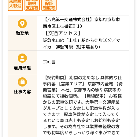
【八光第一交通株式会社】京都府京都市
西京区上桂御正町10
【交通アクセス】
勤務地
阪急嵐山線「上桂」駅から徒歩10分／マ
イカー通勤可能（駐車場あり）
正社員
雇用形態
【契約期間】 期間の定めなし 具体的な仕
事内容 【営業エリア】 京都市内全域 【待
機営業】 本社、京都市内の駅や病院等の
仕事内容
施設にて複数個所。 【無線配車】 お客様
からの配車依頼です。大手第一交通産業
グループとして安定した配車件数が入っ
てきます。配車件数が安定して入ってく
るという事は売上も安定しお給料も安定
します。その為当社では業界未経験の方
でも初年度からしっかり稼ぐ事ができて