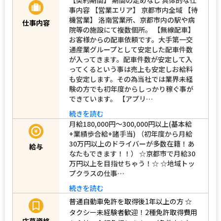
事内容 【営業エリア】 京都市内全域 【待
機営業】 洛南営業所、京都市内の駅や病
仕事内容
院等の施設にて複数個所。 【無線配車】
お客様からの配車依頼です。大手第一交
通産業グループとして安定した配車件数
が入ってきます。配車件数が安定して入
ってくるという事は売上も安定しお給料
も安定します。その為当社では業界未経
験の方でも初年度からしっかり稼ぐ事が
できています。 【アプリ…
続きを読む
月給180,000円～300,000円以上(基本給
+業績歩合給+諸手当) （初年度から月給
30万円以上のドライバーが多数在籍！あ
給与
なたもできます！！） ☆京都市で月給30
万円以上を目指せちゃう！☆ ☆地域トッ
プクラスの仕事…
続きを読む
普通自動車免許を取得後1年以上の方
☆
タクシー未経験者歓迎！2種免許取得費用
応募資格