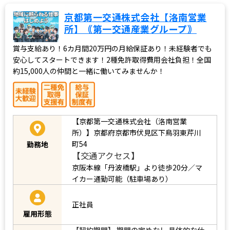
京都第一交通株式会社【洛南営業
所】｟第一交通産業グループ｠
賞与支給あり！6カ月間20万円の月給保証あり！未経験者でも
安心してスタートできます！2種免許取得費用会社負担！全国
約15,000人の仲間と一緒に働いてみませんか！
【京都第一交通株式会社（洛南営業
所）】京都府京都市伏見区下鳥羽東芹川
町54
勤務地
【交通アクセス】
京阪本線「丹波橋駅」より徒歩20分／マ
イカー通勤可能（駐車場あり）
正社員
雇用形態
【契約期間】 期間の定めなし 具体的な仕