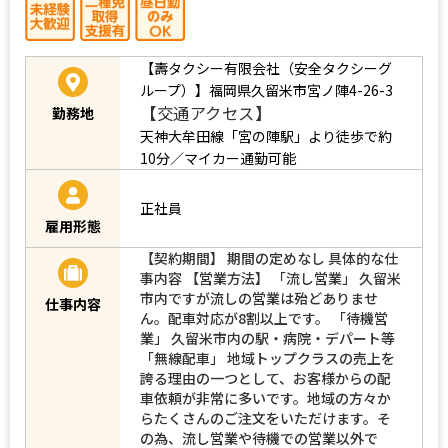
【壽タクシー有限会社（安全タクシーグ
ループ）】福岡県久留米市宮ノ陣4-26-3
【交通アクセス】
勤務地
天神大牟田線「宮の陣駅」より徒歩で約
10分／マイカー通勤可能
正社員
雇用形態
【契約期間】 期間の定めなし 具体的な仕
事内容 【営業方法】 「流し営業」 久留米
市内ですが流しの営業は殆どありませ
仕事内容
ん。配車対応が8割以上です。 「待機営
業」 久留米市内の駅・病院・デパート等
「無線配車」 地域トップクラスの売上を
誇る理由の一つとして、お客様からの配
車依頼が非常に多いです。地域の方々か
らたくさんのご注文をいただけます。そ
の為、流し営業や待機での営業以外で