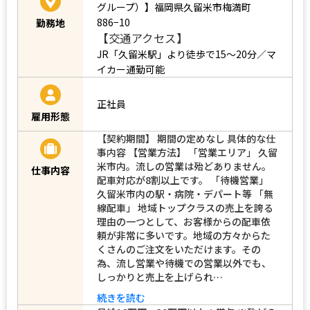
グループ）】福岡県久留米市梅満町
886−10
勤務地
【交通アクセス】
JR「久留米駅」より徒歩で15～20分／マ
イカー通勤可能
正社員
雇用形態
【契約期間】 期間の定めなし 具体的な仕
事内容 【営業方法】 「営業エリア」 久留
米市内。流しの営業は殆どありません。
仕事内容
配車対応が8割以上です。 「待機営業」
久留米市内の駅・病院・デパート等 「無
線配車」 地域トップクラスの売上を誇る
理由の一つとして、お客様からの配車依
頼が非常に多いです。地域の方々からた
くさんのご注文をいただけます。その
為、流し営業や待機での営業以外でも、
しっかりと売上を上げられ…
続きを読む