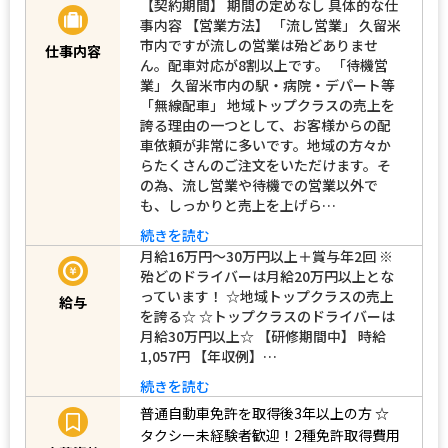
【契約期間】 期間の定めなし 具体的な仕
事内容 【営業方法】 「流し営業」 久留米
市内ですが流しの営業は殆どありませ
仕事内容
ん。配車対応が8割以上です。 「待機営
業」 久留米市内の駅・病院・デパート等
「無線配車」 地域トップクラスの売上を
誇る理由の一つとして、お客様からの配
車依頼が非常に多いです。地域の方々か
らたくさんのご注文をいただけます。そ
の為、流し営業や待機での営業以外で
も、しっかりと売上を上げら…
続きを読む
月給16万円～30万円以上＋賞与年2回 ※
殆どのドライバーは月給20万円以上とな
っています！ ☆地域トップクラスの売上
給与
を誇る☆ ☆トップクラスのドライバーは
月給30万円以上☆ 【研修期間中】 時給
1,057円 【年収例】…
続きを読む
普通自動車免許を取得後3年以上の方
☆
タクシー未経験者歓迎！2種免許取得費用