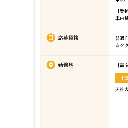
【受
車内
応募資格
普通
☆タ
勤務地
【壽タ
【
天神