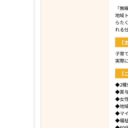
「無
地域
らた
れる
【
子育
実際
【
◆2
◆賞
◆女
◆地
◆マイ
◆福
◆60