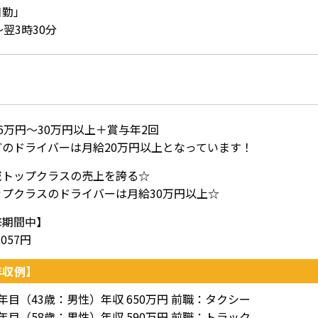
日勤」
～翌3時30分
6万円～30万円以上＋賞与年2回
どのドライバーは月給20万円以上となっています！
域トップクラスの売上を誇る☆
ップクラスのドライバーは月給30万円以上☆
修期間中】
057円
年収例】
年目（43歳：男性）年収 650万円 前職：タクシー
年目（58歳：男性）年収 590万円 前職：トラック