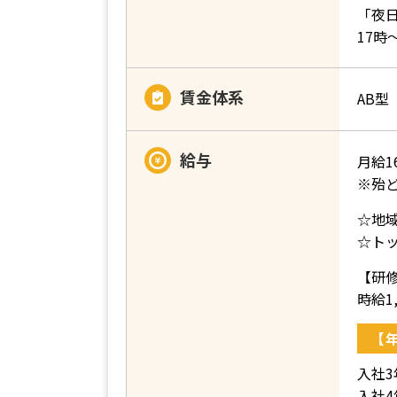
「夜
17時
賃金体系
AB型
給与
月給1
※殆
☆地
☆ト
【研
時給1,
【
入社3
入社4