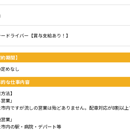
員
シードライバー【賞与支給あり！】
契約期間】
の定めなし
体的な仕事内容
業方法】
し営業」
米市内ですが流しの営業は殆どありません。配車対応が8割以上
機営業」
米市内の駅・病院・デパート等