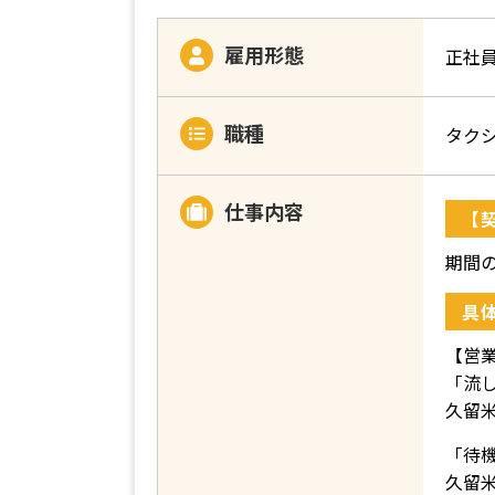
雇用形態
正社
職種
タク
仕事内容
【
期間
具
【営
「流
久留
「待
久留