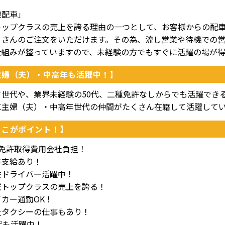
線配車」
トップクラスの売上を誇る理由の一つとして、お客様からの配
くさんのご注文をいただけます。その為、流し営業や待機での
仕組みが整っていますので、未経験の方でもすぐに活躍の場が
主婦（夫）・中高年も活躍中！】
て世代や、業界未経験の50代、二種免許なしからでも活躍でき
に主婦（夫）・中高年世代の仲間がたくさん在籍して活躍して
ここがポイント！】
種免許取得費用会社負担！
与支給あり！
性ドライバー活躍中！
域トップクラスの売上を誇る！
カー通勤OK！
祉タクシーの仕事もあり！
代も活躍中！