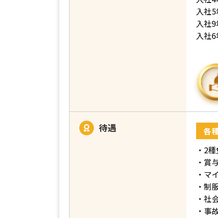
入社5
入社9
入社6
待遇
各
・2
・賞
・マ
・制
・社
・事