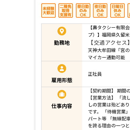
【壽タクシー有限会
プ）】福岡県久留米市
【交通アクセス
勤務地
天神大牟田線「宮の
マイカー通勤可能
正社員
雇用形態
【契約期間】 期間
【営業方法】 「流
しの営業は殆どあり
仕事内容
です。 「待機営業
パート等 「無線配
を誇る理由の一つと