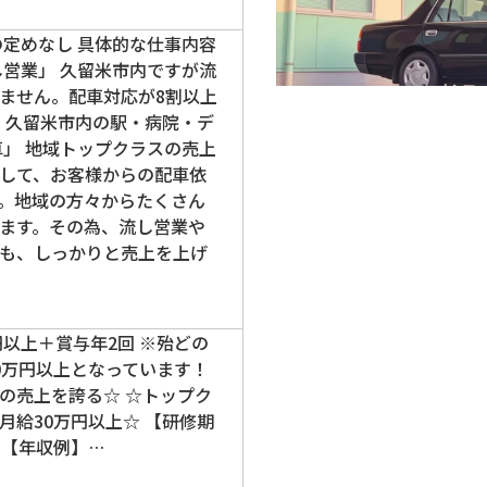
の定めなし 具体的な仕事内容
し営業」 久留米市内ですが流
ません。配車対応が8割以上
」 久留米市内の駅・病院・デ
車」 地域トップクラスの売上
して、お客様からの配車依
。地域の方々からたくさん
ます。その為、流し営業や
も、しっかりと売上を上げ
円以上＋賞与年2回 ※殆どの
0万円以上となっています！
の売上を誇る☆ ☆トップク
月給30万円以上☆ 【研修期
円 【年収例】…