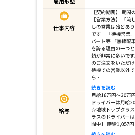
雇用形態
【契約期間】 期間
【営業方法】 「流
しの営業は殆どあり
仕事内容
です。 「待機営業
パート等 「無線配
を誇る理由の一つと
頼が非常に多いです
のご注文をいただけ
待機での営業以外で
ら…
続きを読む
月給16万円～30万
ドライバーは月給2
☆地域トップクラス
給与
ラスのドライバーは
間中】 時給1,057
続きを読む