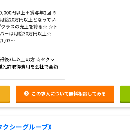
00,000円以上＋賞与年2回 ※
月給20万円以上となってい
プクラスの売上を誇る☆ ☆ト
バーは月給30万円以上☆
,03…
得後3年以上の方
☆タクシ
種免許取得費用を会社で全額
この求人について無料相談してみる
タクシーグループ｠