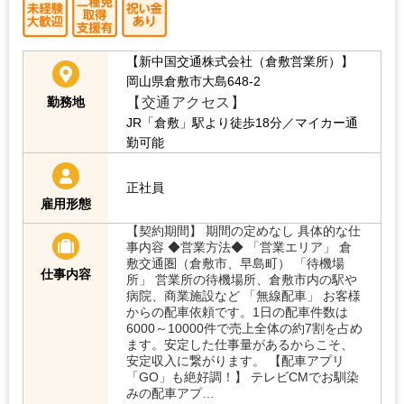
【新中国交通株式会社（倉敷営業所）】
岡山県倉敷市大島648-2
【交通アクセス】
勤務地
JR「倉敷」駅より徒歩18分／マイカー通
勤可能
正社員
雇用形態
【契約期間】 期間の定めなし 具体的な仕
事内容 ◆営業方法◆ 「営業エリア」 倉
敷交通圏（倉敷市、早島町） 「待機場
仕事内容
所」 営業所の待機場所、倉敷市内の駅や
病院、商業施設など 「無線配車」 お客様
からの配車依頼です。1日の配車件数は
6000～10000件で売上全体の約7割を占め
ます。安定した仕事量があるからこそ、
安定収入に繋がります。 【配車アプリ
「GO」も絶好調！】 テレビCMでお馴染
みの配車アプ…