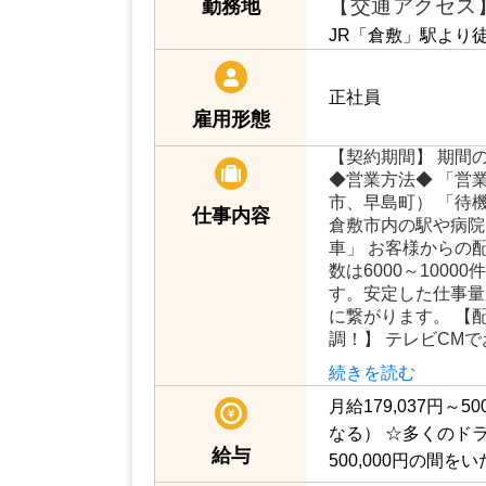
【交通アクセス
勤務地
JR「倉敷」駅より
正社員
雇用形態
【契約期間】 期間
◆営業方法◆ 「営
市、早島町） 「待
仕事内容
倉敷市内の駅や病院
車」 お客様からの
数は6000～100
す。安定した仕事量
に繋がります。 【
調！】 テレビCM
続きを読む
月給179,037円～
なる）
☆多くのドライ
給与
500,000円の間