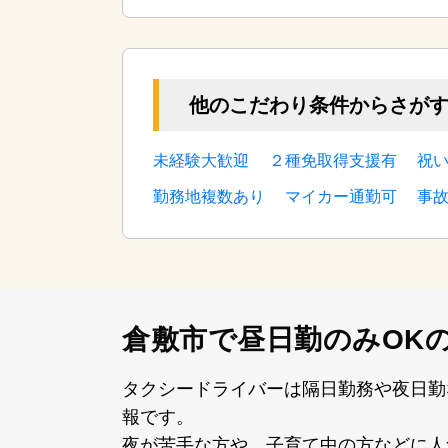
他のこだわり条件からさが
未経験大歓迎
２種免取得支援有
祝
勤務地複数あり
マイカー通勤可
事
倉敷市で昼日勤のみOK
タクシードライバーは隔⽇勤務や夜⽇勤
報です。
夜が苦⼿な⽅や、⼦育て中の⽅などに⼈