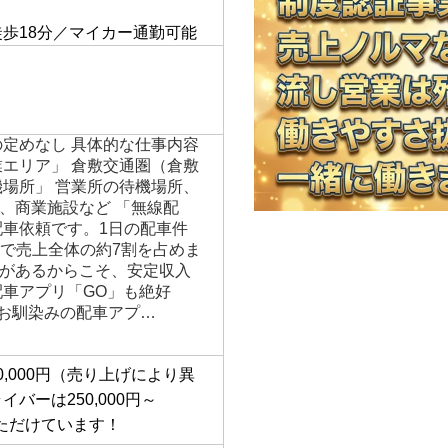
】
徒歩18分／マイカー通勤可能
の定めなし 具体的な仕事内容
業エリア」 倉敷交通圏（倉敷
機場所」 営業所の待機場所、
、商業施設など 「無線配
配車依頼です。1日の配車件
00件で売上全体の約7割を占めま
があるからこそ、安定収入
配車アプリ「GO」も絶好
でお馴染みの配車アプ…
500,000円（売り上げにより異
バーは250,000円～
をいただけています！