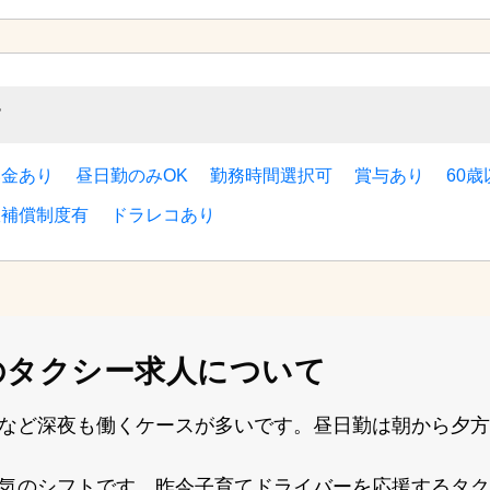
す
い金あり
昼日勤のみOK
勤務時間選択可
賞与あり
60
故補償制度有
ドラレコあり
の
タクシー求人について
など深夜も働くケースが多いです。昼⽇勤は朝から⼣⽅
気のシフトです。昨今⼦育てドライバーを応援するタク