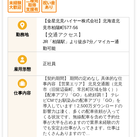
【金星北見ハイヤー株式会社】北海道北
見市柏陽町577-56
【交通アクセス】
勤務地
JR「柏陽駅」より徒歩7分／マイカー通
勤可能
正社員
雇用形態
【契約期間】 期間の定めなし 具体的な仕
事内容 【営業エリア】 北見交通圏（北見
市（旧留辺蘂町、常呂町区域を除く））
仕事内容
【配車アプリ「GO」も絶好調！】 テレ
ビCMでお馴染みの配車アプリ「GO」を
導入しています！2,500万ダウンロードの
影響力は凄く、多くの配車依頼が入って
くる状況です。無線配車を含めて予約仕
事が大半を占めますので業界未経験の方
でも安定お仕事が入ってきます。仕事は
たくさんありますので…