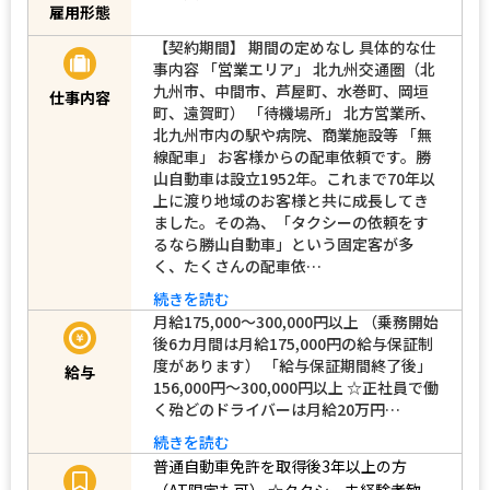
雇用形態
【契約期間】 期間の定めなし 具体的な仕
事内容 「営業エリア」 北九州交通圏（北
九州市、中間市、芦屋町、水巻町、岡垣
仕事内容
町、遠賀町） 「待機場所」 北方営業所、
北九州市内の駅や病院、商業施設等 「無
線配車」 お客様からの配車依頼です。勝
山自動車は設立1952年。これまで70年以
上に渡り地域のお客様と共に成長してき
ました。その為、「タクシーの依頼をす
るなら勝山自動車」という固定客が多
く、たくさんの配車依…
続きを読む
月給175,000～300,000円以上 （乗務開始
後6カ月間は月給175,000円の給与保証制
度があります） 「給与保証期間終了後」
給与
156,000円～300,000円以上 ☆正社員で働
く殆どのドライバーは月給20万円…
続きを読む
普通自動車免許を取得後3年以上の方
（AT限定も可）
☆タクシー未経験者歓