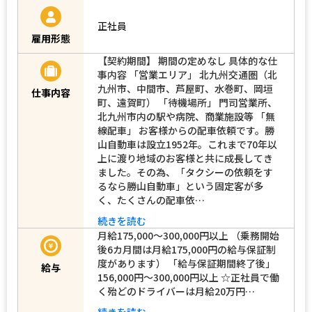
正社員
雇用形態
【契約期間】 期間の定めなし 具体的な仕
事内容 「営業エリア」 北九州交通圏（北
九州市、中間市、芦屋町、水巻町、岡垣
仕事内容
町、遠賀町） 「待機場所」 門司営業所、
北九州市内の駅や病院、商業施設等 「無
線配車」 お客様からの配車依頼です。勝
山自動車は設立1952年。これまで70年以
上に渡り地域のお客様と共に成長してき
ました。その為、「タクシーの依頼をす
るなら勝山自動車」という固定客が多
く、たくさんの配車依…
続きを読む
月給175,000～300,000円以上 （乗務開始
後6カ月間は月給175,000円の給与保証制
度があります） 「給与保証期間終了後」
給与
156,000円～300,000円以上 ☆正社員で働
く殆どのドライバーは月給20万円…
続きを読む