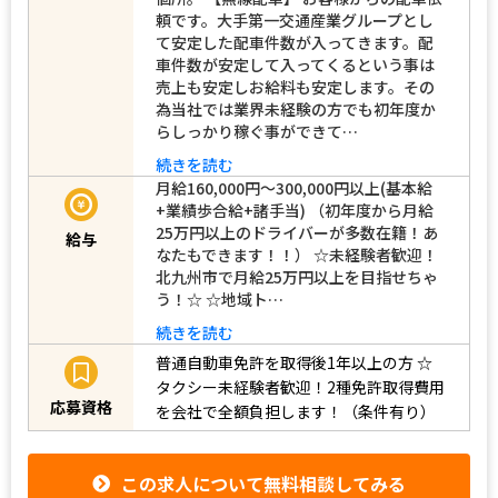
頼です。大手第一交通産業グループとし
て安定した配車件数が入ってきます。配
車件数が安定して入ってくるという事は
売上も安定しお給料も安定します。その
為当社では業界未経験の方でも初年度か
らしっかり稼ぐ事ができて…
続きを読む
月給160,000円～300,000円以上(基本給
+業績歩合給+諸手当) （初年度から月給
25万円以上のドライバーが多数在籍！あ
給与
なたもできます！！） ☆未経験者歓迎！
北九州市で月給25万円以上を目指せちゃ
う！☆ ☆地域ト…
続きを読む
普通自動車免許を取得後1年以上の方
☆
タクシー未経験者歓迎！2種免許取得費用
応募資格
を会社で全額負担します！（条件有り）
この求人について無料相談してみる