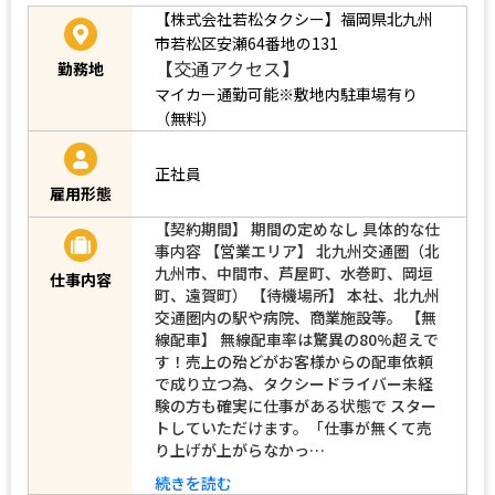
【株式会社若松タクシー】福岡県北九州
市若松区安瀬64番地の131
【交通アクセス】
勤務地
マイカー通勤可能※敷地内駐車場有り
（無料）
正社員
雇用形態
【契約期間】 期間の定めなし 具体的な仕
事内容 【営業エリア】 北九州交通圏（北
九州市、中間市、芦屋町、水巻町、岡垣
仕事内容
町、遠賀町） 【待機場所】 本社、北九州
交通圏内の駅や病院、商業施設等。 【無
線配車】 無線配車率は驚異の80%超えで
す！売上の殆どがお客様からの配車依頼
で成り立つ為、タクシードライバー未経
験の方も確実に仕事がある状態で スター
トしていただけます。「仕事が無くて売
り上げが上がらなかっ…
続きを読む