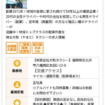
創業1971年！地域の皆様に愛され続けて50年以上の優良企業！
20代の女性ドライバーや40代の会社を経営している男性ドライ
バー（副業）、定年後（再雇用）の方など幅広い層のドライバ
ーが
活躍中！地域トップクラスの配車件数を
誇る大和（やまと）タクシーの求人情報
【有限会社大和タクシー】福岡県北九州
市八幡西区友田1-12-6
【交通アクセス】
勤務地
マイカー通勤可能（駐車場あり）
正社員
☆アルバイトも同時募集！詳細はお気軽
雇用形態
にお問合せ下さい☆
【契約期間】 期間の定めなし 具体的な仕
事内容 ◆営業方法◆ ➀「無線配車」 産業