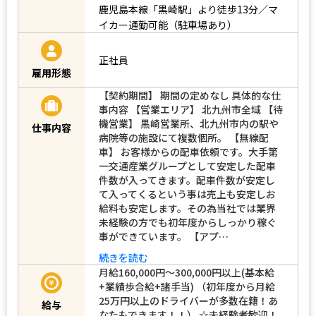
鹿児島本線「黒崎駅」より徒歩13分／マ
イカー通勤可能（駐車場あり）
正社員
雇用形態
【契約期間】 期間の定めなし 具体的な仕
事内容 【営業エリア】 北九州市全域 【待
機営業】 黒崎営業所、北九州市内の駅や
仕事内容
病院等の施設にて複数個所。 【無線配
車】 お客様からの配車依頼です。大手第
一交通産業グループとして安定した配車
件数が入ってきます。配車件数が安定し
て入ってくるという事は売上も安定しお
給料も安定します。その為当社では業界
未経験の方でも初年度からしっかり稼ぐ
事ができています。 【アプ…
続きを読む
月給160,000円～300,000円以上(基本給
+業績歩合給+諸手当) （初年度から月給
25万円以上のドライバーが多数在籍！あ
給与
なたもできます！！） ☆未経験者歓迎！