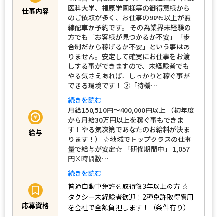
医科大学、福原学園様等の御得意様から
仕事内容
のご依頼が多く、お仕事の90%以上が無
線配車か予約です。 その為業界未経験の
方でも「お客様が見つかるか不安」「歩
合制だから稼げるか不安」という事はあ
りません。安定して確実にお仕事をお渡
しする事ができますので、未経験者でも
やる気さえあれば、しっかりと稼ぐ事が
できる環境です！ ➁「待機…
続きを読む
月給150,510円～400,000円以上 （初年度
から月給30万円以上を稼ぐ事もできま
す！やる気次第であなたのお給料が決ま
給与
ります！） ☆地域でトップクラスの仕事
量で給与が安定☆ 「研修期間中」 1,057
円×時間数…
続きを読む
普通自動車免許を取得後3年以上の方
☆
タクシー未経験者歓迎！2種免許取得費用
応募資格
を会社で全額負担します！（条件有り）