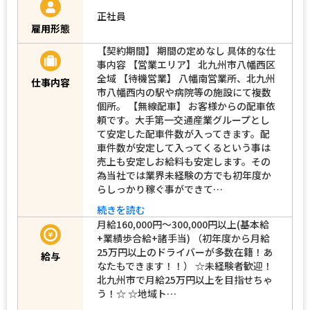
正社員
雇用形態
【契約期間】 期間の定めなし 具体的な仕
事内容 【営業エリア】 北九州市八幡西区
全域 【待機営業】 八幡南営業所、北九州
仕事内容
市八幡西内の駅や病院等の施設にて複数
個所。 【無線配車】 お客様からの配車依
頼です。大手第一交通産業グループとし
て安定した配車件数が入ってきます。配
車件数が安定して入ってくるという事は
売上も安定しお給料も安定します。その
為当社では業界未経験の方でも初年度か
らしっかり稼ぐ事ができて…
続きを読む
月給160,000円～300,000円以上(基本給
+業績歩合給+諸手当) （初年度から月給
25万円以上のドライバーが多数在籍！あ
給与
なたもできます！！） ☆未経験者歓迎！
北九州市で月給25万円以上を目指せちゃ
う！☆ ☆地域ト…