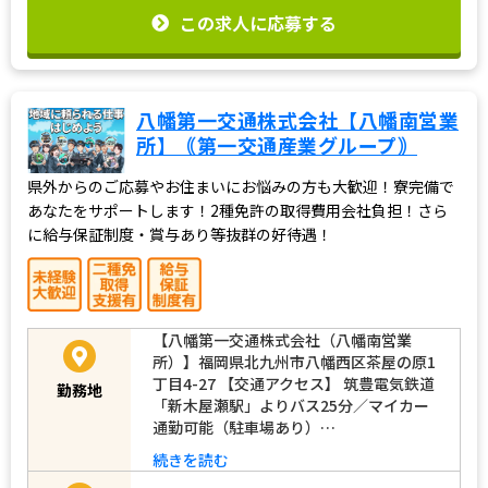
この求人に応募する
八幡第一交通株式会社【八幡南営業
所】｟第一交通産業グループ｠
県外からのご応募やお住まいにお悩みの方も大歓迎！寮完備で
あなたをサポートします！2種免許の取得費用会社負担！さら
に給与保証制度・賞与あり等抜群の好待遇！
【八幡第一交通株式会社（八幡南営業
所）】福岡県北九州市八幡西区茶屋の原1
丁目4-27 【交通アクセス】 筑豊電気鉄道
勤務地
「新木屋瀬駅」よりバス25分／マイカー
通勤可能（駐車場あり）…
続きを読む