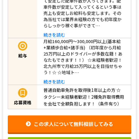
て安定した配車件数が入ってきます。配
車件数が安定して入ってくるという事は
売上も安定しお給料も安定します。その
為当社では業界未経験の方でも初年度か
らしっかり稼ぐ事ができて…
続きを読む
月給160,000円～300,000円以上(基本給
+業績歩合給+諸手当) （初年度から月給
25万円以上のドライバーが多数在籍！あ
給与
なたもできます！！） ☆未経験者歓迎！
北九州市で月給25万円以上を目指せちゃ
う！☆ ☆地域ト…
続きを読む
普通自動車免許を取得後1年以上の方
☆
タクシー未経験者歓迎！2種免許取得費用
応募資格
を会社で全額負担します！（条件有り）
この求人について無料相談してみる