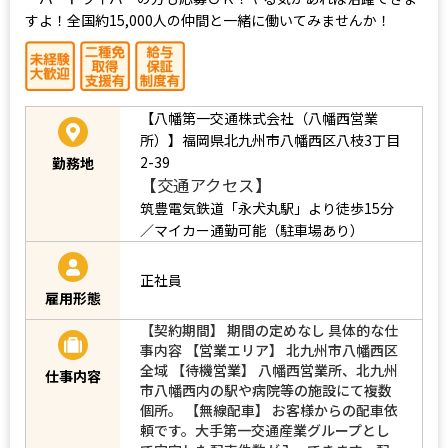
すよ！全国約15,000人の仲間と一緒に働いてみませんか！
【八幡第一交通株式会社（八幡西営業
所）】福岡県北九州市八幡西区八枝3丁目
2-39
勤務地
【交通アクセス】
筑豊電気鉄道「永犬丸駅」より徒歩15分
／マイカー通勤可能（駐車場あり）
正社員
雇用形態
【契約期間】 期間の定めなし 具体的な仕
事内容 【営業エリア】 北九州市八幡西区
全域 【待機営業】 八幡西営業所、北九州
仕事内容
市八幡西内の駅や病院等の施設にて複数
個所。 【無線配車】 お客様からの配車依
頼です。大手第一交通産業グループとし