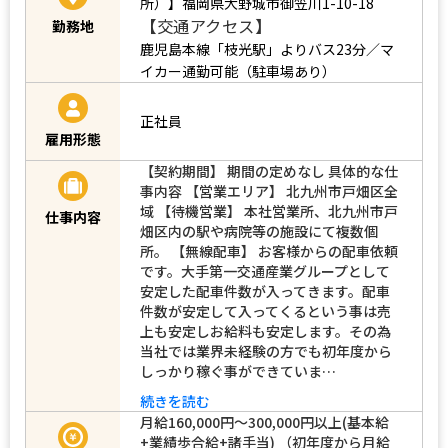
所）】福岡県大野城市御笠川1-10-18
【交通アクセス】
勤務地
鹿児島本線「枝光駅」よりバス23分／マ
イカー通勤可能（駐車場あり）
正社員
雇用形態
【契約期間】 期間の定めなし 具体的な仕
事内容 【営業エリア】 北九州市戸畑区全
域 【待機営業】 本社営業所、北九州市戸
仕事内容
畑区内の駅や病院等の施設にて複数個
所。 【無線配車】 お客様からの配車依頼
です。大手第一交通産業グループとして
安定した配車件数が入ってきます。配車
件数が安定して入ってくるという事は売
上も安定しお給料も安定します。その為
当社では業界未経験の方でも初年度から
しっかり稼ぐ事ができていま…
続きを読む
月給160,000円～300,000円以上(基本給
+業績歩合給+諸手当) （初年度から月給