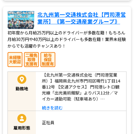
北九州第一交通株式会社【門司港営
業所】｟第一交通産業グループ｠
初年度から月給25万円以上のドライバーが多数在籍！もちろん
月給30万円や40万円以上のドライバーも多数在籍！業界未経験
からでも活躍のチャンスあり！
【北九州第一交通株式会社（門司港営業
所）】福岡県北九州市門司区鳴竹1丁目14
番12号 【交通アクセス】 門司港レトロ観
勤務地
光線「出光美術館駅」よりバス12分／マ
イカー通勤可能（駐車場あり）…
続きを読む
正社員
雇用形態