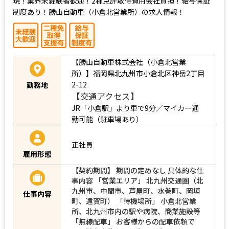
現！業界未経験者歓迎！2種免許取得費用会社負担！給与保証
制度あり！勝山自動車（小倉北営業所）の求人情報！
【勝山自動車株式会社（小倉北営業
所）】福岡県北九州市小倉北区神岳2丁目
2-12
勤務地
【交通アクセス】
JR「小倉駅」より車で9分／マイカー通
勤可能（駐車場あり）
正社員
雇用形態
【契約期間】 期間の定めなし 具体的な仕
事内容 「営業エリア」 北九州交通圏（北
九州市、中間市、芦屋町、水巻町、岡垣
仕事内容
町、遠賀町） 「待機場所」 小倉北営業
所、北九州市内の駅や病院、商業施設等
「無線配車」 お客様からの配車依頼で