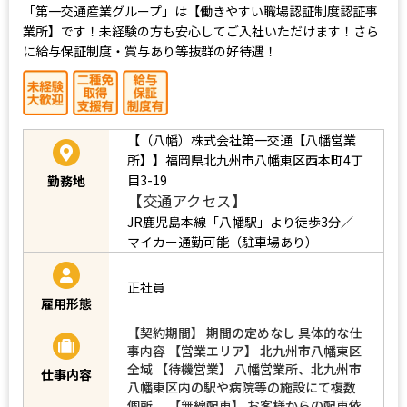
「第一交通産業グループ」は【働きやすい職場認証制度認証事
業所】です！未経験の方も安心してご入社いただけます！さら
に給与保証制度・賞与あり等抜群の好待遇！
【（八幡）株式会社第一交通【八幡営業
所】】福岡県北九州市八幡東区西本町4丁
目3-19
勤務地
【交通アクセス】
JR鹿児島本線「八幡駅」より徒歩3分／
マイカー通勤可能（駐車場あり）
正社員
雇用形態
【契約期間】 期間の定めなし 具体的な仕
事内容 【営業エリア】 北九州市八幡東区
全域 【待機営業】 八幡営業所、北九州市
仕事内容
八幡東区内の駅や病院等の施設にて複数
個所。 【無線配車】 お客様からの配車依