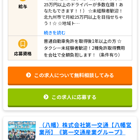
25万円以上のドライバーが多数在籍！あ
給与
なたもできます！！） ☆未経験者歓迎！
北九州市で月給25万円以上を目指せちゃ
う！☆ ☆地域ト…
続きを読む
普通自動車免許を取得後1年以上の方
☆
タクシー未経験者歓迎！2種免許取得費用
応募資格
を会社で全額負担します！（条件有り）
この求人について無料相談してみる
この求人に応募する
（八幡）株式会社第一交通【八幡営
業所】｟第一交通産業グループ｠