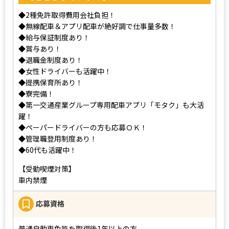
◆2種免許取得費用会社負担！
◆無線配車＆アプリ配車が絶好調で仕事量多数！
◆給与保証制度あり！
◆賞与あり！
◆退職金制度あり！
◆女性ドライバーも活躍中！
◆提携保育所あり！
◆寮完備！
◆第一交通産業グループ専用配車アプリ「モタク」も大活
躍！
◆ペーパードライバーの方も応募ＯＫ！
◆管理職登用制度あり！
◆60代も活躍中！
【受動喫煙対策】
車内禁煙
応募資格
普通自動車免許を取得後1年以上の方