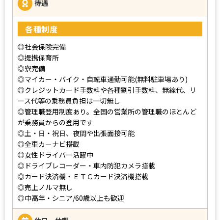
待遇
各種制度
◎社会保険完備
◎提携保育所
◎寮完備
◎マイカー・バイク・自転車通勤可能(無料駐車場あり)
◎クレジットカード手数料や各種割引手数料、無線代、リ
ース代等の乗務員負担は一切無し
◎管理職登用制度あり。全国の営業所の管理職のほとんど
が乗務員からの登用です
◎土・日・祝日、夜間や出張面接可能
◎全車カーナビ搭載
◎女性ドライバー活躍中
◎ドライブレコーダー・車内防犯カメラ搭載
◎カード決済機・ＥＴＣカード決済機搭載
◎売上ノルマ無し
◎中高年・シニア/60歳以上も歓迎