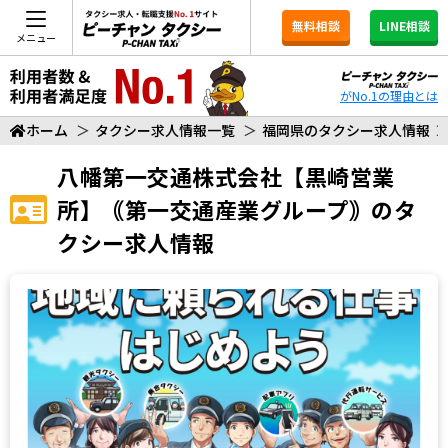
無料相談
LINE相談
メニュー
がNo.1の理由とは
ホーム
＞
タクシー求人情報一覧
＞
福岡県のタクシー求人情報
八幡第一交通株式会社【黒崎営業
所】｟第一交通産業グループ｠
のタ
クシー求人情報