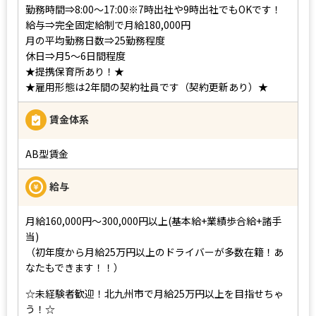
勤務時間⇒8:00～17:00※7時出社や9時出社でもOKです！
給与⇒完全固定給制で月給180,000円
月の平均勤務日数⇒25勤務程度
休日⇒月5～6日間程度
★提携保育所あり！★
★雇用形態は2年間の契約社員です（契約更新あり）★
賃金体系
AB型賃金
給与
月給160,000円～300,000円以上(基本給+業績歩合給+諸手
当)
（初年度から月給25万円以上のドライバーが多数在籍！あ
なたもできます！！）
☆未経験者歓迎！北九州市で月給25万円以上を目指せちゃ
う！☆