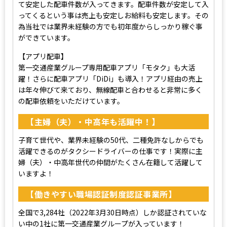
て安定した配車件数が入ってきます。配車件数が安定して入
ってくるという事は売上も安定しお給料も安定します。その
為当社では業界未経験の方でも初年度からしっかり稼ぐ事
ができています。
【アプリ配車】
第一交通産業グループ専用配車アプリ「モタク」も大活
躍！さらに配車アプリ「DiDi」も導入！アプリ経由の売上
は年々伸びて来ており、無線配車と合わせると非常に多く
の配車依頼をいただけています。
【主婦（夫）・中高年も活躍中！】
子育て世代や、業界未経験の50代、二種免許なしからでも
活躍できるのがタクシードライバーの仕事です！実際に主
婦（夫）・中高年世代の仲間がたくさん在籍して活躍して
いますよ！
【働きやすい職場認証制度認証事業所】
全国で3,284社（2022年3月30日時点）しか認証されていな
い中の1社に第一交通産業グループが入っています！