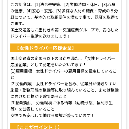
この制度は、[1]法令遵守等、[2]労働時間・休日、[3]心身
の健康、[4]安心・安定、[5]多様な人材の確保・育成の５分
野について、基本的な取組要件を満たす事で、認証を取得で
きます。
国土交通省もお墨付きの第一交通産業グループで、安心した
ドライバー生活を送りましょう！
【女性ドライバー応援企業】
国土交通省の定める以下の３点を満たし「女性ドライバー
応援企業」として認定をいただいてます！
[1]雇用目標：女性ドライバーの雇用目標を設定しているこ
と
[2]労働環境：女性ドライバーを含め、従業員が働きやすい
施設・勤務形態の整備等に取り組んでいること、または整備
に向けた目標が明確であること
[3]情報提供：労働環境に係る情報（勤務形態、福利厚生
等）を公表していること
女性でも安心して働ける環境が整っています！
【ここがポイント！】