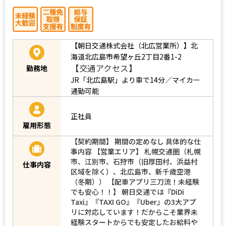
【朝日交通株式会社（北広営業所）】北
海道北広島市希望ヶ丘2丁目2番1-2
【交通アクセス】
勤務地
JR「北広島駅」より車で14分／マイカー
通勤可能
正社員
雇用形態
【契約期間】 期間の定めなし 具体的な仕
事内容 【営業エリア】 札幌交通圏（札幌
市、江別市、石狩市（旧厚田村、浜益村
仕事内容
区域を除く）、北広島市、新千歳空港
（冬期）） 【配車アプリ三刀流！未経験
でも安心！！】 朝日交通では『DiDi
Taxi』『TAXI GO』『Uber』の3大アプ
リに対応しています！だからこそ業界未
経験スタートからでも安定したお給料や