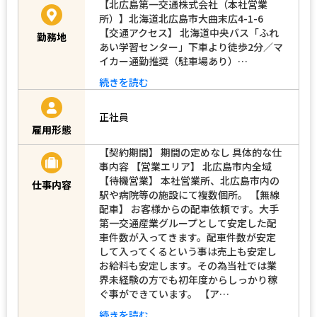
【北広島第一交通株式会社（本社営業
所）】北海道北広島市大曲末広4-1-6
【交通アクセス】 北海道中央バス「ふれ
勤務地
あい学習センター」下車より徒歩2分／マ
イカー通勤推奨（駐車場あり）…
続きを読む
正社員
雇用形態
【契約期間】 期間の定めなし 具体的な仕
事内容 【営業エリア】 北広島市内全域
【待機営業】 本社営業所、北広島市内の
仕事内容
駅や病院等の施設にて複数個所。 【無線
配車】 お客様からの配車依頼です。大手
第一交通産業グループとして安定した配
車件数が入ってきます。配車件数が安定
して入ってくるという事は売上も安定し
お給料も安定します。その為当社では業
界未経験の方でも初年度からしっかり稼
ぐ事ができています。 【ア…
続きを読む