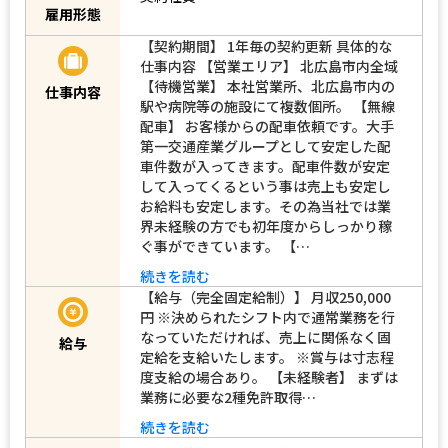
雇用形態
【契約期間】 1年毎の契約更新 具体的な
仕事内容 【営業エリア】 北広島市内全域
【待機営業】 本社営業所、北広島市内の
仕事内容
駅や病院等の施設にて複数個所。 【無線
配車】 お客様からの配車依頼です。大手
第一交通産業グループとして安定した配
車件数が入ってきます。配車件数が安定
して入ってくるという事は売上も安定し
お給料も安定します。その為当社では業
界未経験の方でも初年度からしっかり稼
ぐ事ができています。 【…
続きを読む
【給与（完全固定給制）】 月収250,000
円 ※決められたシフト内で通常業務を行
なっていただければ、売上に関係なく固
給与
定給を支給いたします。 ※賞与は寸志程
度支給の場合あり。 【未経験者】 まずは
業務に必要な2種免許取得…
続きを読む