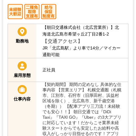
【朝日交通株式会社（北広営業所）】北
海道北広島市希望ヶ丘2丁目2番1-2
【交通アクセス】
勤務地
JR「北広島駅」より車で14分／マイカー
通勤可能
正社員
雇用形態
【契約期間】 期間の定めなし 具体的な仕
事内容 【営業エリア】 札幌交通圏（札幌
市、江別市、石狩市（旧厚田村、浜益村
仕事内容
区域を除く）、北広島市、新千歳空港
（冬期）） 【配車アプリ三刀流！未経験
でも安心！！】 朝日交通では『DiDi
Taxi』『TAXI GO』『Uber』の3大アプリ
に対応しています！だからこそ業界未経
験スタートからでも安定したお給料や高
収入がしっかり目指せるのです！アプリ