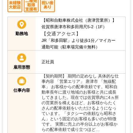
【昭和自動車株式会社（唐津営業所）】
佐賀県唐津市和多田用尺5-2（1F）
【交通アクセス】
勤務地
JR「和多田駅」より徒歩1分／マイカー
通勤可能（駐車場完備※無料）
正社員
雇用形態
【契約期間】 期間の定めなし 具体的な仕
事内容 「営業エリア」 唐津市 「無線配
車」 お客様からの配車依頼です。昭和自
仕事内容
動車長年に渡り地域のお客様と共に成長
してきました。現在では佐賀県内に4ヵ所
の営業所を構えるほど、お客様からたく
さんの配車依頼をいただけるようになっ
ています。「タクシーの依頼なら昭和さ
ん」という固定のお客様も多いのが特徴
です。 実際に売上の半分以上がお客様か
らの配車依頼で成り立つほど…