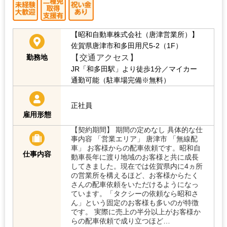
【昭和自動車株式会社（唐津営業所）】
佐賀県唐津市和多田用尺5-2（1F）
【交通アクセス】
勤務地
JR「和多田駅」より徒歩1分／マイカー
通勤可能（駐車場完備※無料）
正社員
雇用形態
【契約期間】 期間の定めなし 具体的な仕
事内容 「営業エリア」 唐津市 「無線配
車」 お客様からの配車依頼です。昭和自
仕事内容
動車長年に渡り地域のお客様と共に成長
してきました。現在では佐賀県内に4ヵ所
の営業所を構えるほど、お客様からたく
さんの配車依頼をいただけるようになっ
ています。「タクシーの依頼なら昭和さ
ん」という固定のお客様も多いのが特徴
です。 実際に売上の半分以上がお客様か
らの配車依頼で成り立つほど…