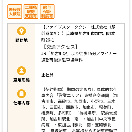
【ファイブスタータクシー株式会社（駅
前営業所）】兵庫県加古川市加古川町本
町26-1
勤務地
【交通アクセス】
JR「加古川駅」より徒歩15分／マイカー
通勤可能※駐車場無料
正社員
雇用形態
【契約期間】 期間の定めなし 具体的な仕
事内容 「営業エリア」 東播磨交通圏 （加
古川市、高砂市、加西市、小野市、三木
仕事内容
市、三田市、西脇市、加東市、稲美町、
播磨町、多可町） 「待機場所」 駅前営業
所、加古川駅北 南 ・加古川中央市民
病院 ・東加古川駅北 南・宝殿駅北
南 「無線配車」 お客様からの配車依頼で