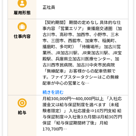
正社員
雇用形態
【契約期間】 期間の定めなし 具体的な仕
事内容 「営業エリア」 東播磨交通圏 （加
古川市、高砂市、加西市、小野市、三木
仕事内容
市、三田市、西脇市、加東市、稲美町、
播磨町、多可町） 「待機場所」 加古川営
業所、JR加古川駅、JR東加古川駅、JR宝
殿駅、兵庫県立加古川医療センター、加
古川西市民病院、加古川中央市民病院
「無線配車」 お客様からの配車依頼で
す。ファイブスタータクシーはこの無線
配車が中心の営業とな…
続きを読む
月給300,000円～400,000円以上 「入社応
援金又は給与保証制度を選べます（未経
験者限定）」 入社応援金⇒10万円支給 給
給与
与保証制度⇒入社後3カ月間は月給30万円
保証 「給与保証期間終了後」 月給
170,700円…