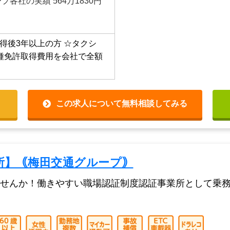
プ各社の実績 564万1830円
得後3年以上の方
☆タクシ
種免許取得費用を会社で全額
この求人について無料相談してみる
所】｟梅田交通グループ｠
せんか！働きやすい職場認証制度認証事業所として乗