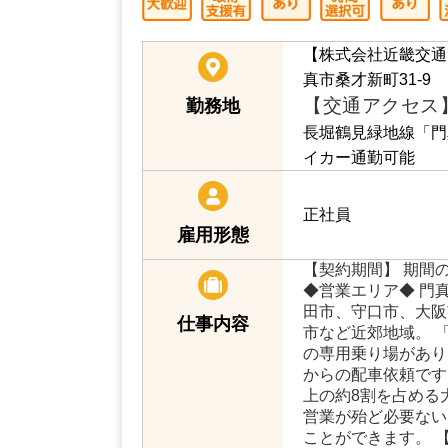
【株式会社近畿交通
真市桑才新町31-9
【交通アクセス
勤務地
長堀鶴見緑地線「門
イカー通勤可能
正社員
雇用形態
【契約期間】 期間
◆営業エリア◆ 門
田市、守口市、大阪
仕事内容
市など近郊地域。 
の専用乗り場があり
からの配車依頼です
上の約8割を占める
営業が殆ど必要ない
ことができます。 【