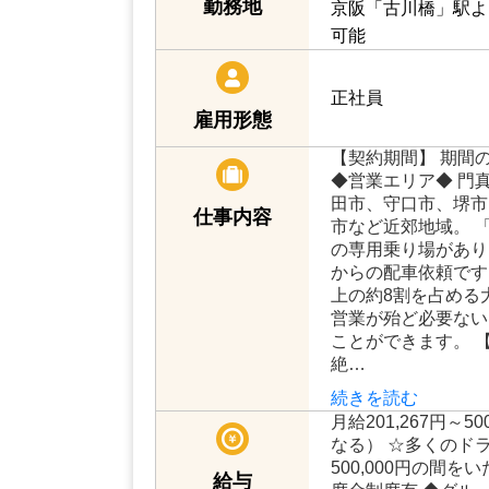
勤務地
京阪「古川橋」駅よ
可能
正社員
雇用形態
【契約期間】 期間
◆営業エリア◆ 門
田市、守口市、堺市
仕事内容
市など近郊地域。 
の専用乗り場があり
からの配車依頼です
上の約8割を占める
営業が殆ど必要ない
ことができます。 
絶…
続きを読む
月給201,267円～
なる） ☆多くのドラ
500,000円の間
給与