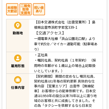
【日本交通株式会社（出雲営業所）】島
根県出雲市浜町字若宮339-1
【交通アクセス】
勤務地
一畑電車大社線「浜山公園北口駅」より
車で約5分／マイカー通勤可能（駐車場あ
り）
・正社員
・嘱託社員、契約社員（１年契約）
（採
用時の年齢が６１歳以上の場合上記取扱
雇用形態
いとしています。）
【契約期間】 期間の定めなし 嘱託社員、
契約社員は1年毎の契約更新 具体的な仕
事内容 【営業エリア】 出雲市 【無線配
仕事内容
車】 お客様からの配車依頼です。日本交
通は1950年の設立以来70年以上に渡り地
域のお客様と共に成長してきました。そ
の為「タクシーを依頼するなら日本交