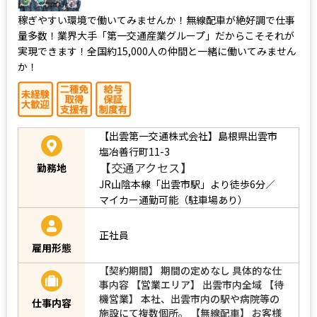
稼ぎやすい環境で働いてみませんか！無線配車が絶好調で仕事
量多数！業界大手「第一交通産業グループ」だからこそそれが
実現できます！全国約15,000人の仲間と一緒に働いてみません
か！
【出雲第一交通株式会社】島根県出雲市
塩冶善行町11-3
【交通アクセス】
勤務地
JR山陰本線「出雲市駅」より徒歩6分／
マイカー通勤可能（駐車場あり）
正社員
雇用形態
【契約期間】 期間の定めなし 具体的な仕
事内容 【営業エリア】 出雲市内全域 【待
機営業】 本社、出雲市内の駅や病院等の
仕事内容
施設にて複数個所。 【無線配車】 お客様