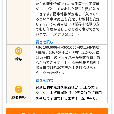
からの配車依頼です。大手第一交通産業
グループとして安定した配車件数が入っ
てきます。配車件数が安定して入ってく
るという事は売上も安定しお給料も安定
します。その為当社では業界未経験の方
でも初年度からしっかり稼ぐ事ができて
います。 【アプリ配車】…
続きを読む
月給160,000円～300,000円以上(基本給
+業績歩合給+諸手当) （初年度から月給
25万円以上のドライバーが多数在籍！あ
給与
なたもできます！！） ☆未経験者歓迎！
出雲市で月給30万円以上を目指せちゃ
う！☆ ☆地域トッ…
続きを読む
普通自動車免許を取得後1年以上の方
☆
タクシー未経験者歓迎！2種免許取得費用
応募資格
を会社で全額負担します！（条件有り）