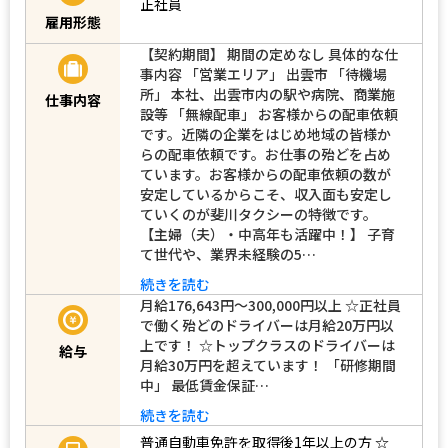
正社員
雇用形態
【契約期間】 期間の定めなし 具体的な仕
事内容 「営業エリア」 出雲市 「待機場
所」 本社、出雲市内の駅や病院、商業施
仕事内容
設等 「無線配車」 お客様からの配車依頼
です。近隣の企業をはじめ地域の皆様か
らの配車依頼です。お仕事の殆どを占め
ています。お客様からの配車依頼の数が
安定しているからこそ、収入面も安定し
ていくのが斐川タクシーの特徴です。
【主婦（夫）・中高年も活躍中！】 子育
て世代や、業界未経験の5…
続きを読む
月給176,643円～300,000円以上 ☆正社員
で働く殆どのドライバーは月給20万円以
上です！ ☆トップクラスのドライバーは
給与
月給30万円を超えています！ 「研修期間
中」 最低賃金保証…
続きを読む
普通自動車免許を取得後1年以上の方
☆