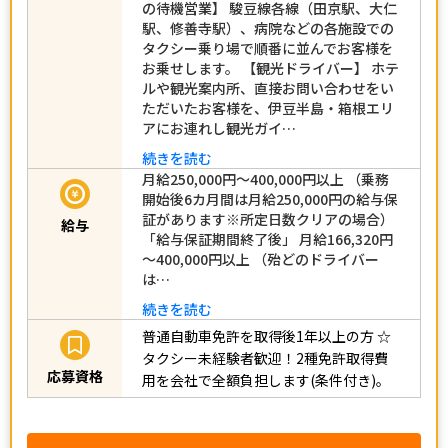
の待機営業】 駿豆線各線（田京駅、大仁
駅、修善寺駅）、病院などの各施設での
タクシー乗り場で順番に並んでお客様を
お乗せします。 【観光ドライバー】 ホテ
ルや観光案内所、直接お問い合わせをい
ただいたお客様を、伊豆半島・箱根エリ
アにお連れし観光ガイ…
続きを読む
月給250,000円～400,000円以上 （乗務
開始後6カ月間は月給250,000円の給与保
証があります※所定日数クリアの場合）
給与
「給与保証期間終了後」 月給166,320円
～400,000円以上 （殆どのドライバー
は…
続きを読む
普通自動車免許を取得後1年以上の方
☆
タクシー未経験者歓迎！2種免許取得費
応募資格
用を会社で全額負担します(条件付き)。