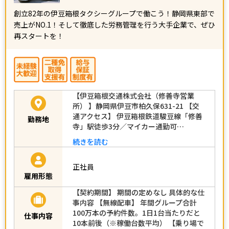
創立82年の伊豆箱根タクシーグループで働こう！静岡県東部で
売上がNO.1！そして徹底した労務管理を行う大手企業で、ぜひ
再スタートを！
【伊豆箱根交通株式会社（修善寺営業
所） 】静岡県伊豆市柏久保631-21 【交
通アクセス】 伊豆箱根鉄道駿豆線「修善
勤務地
寺」駅徒歩3分／マイカー通勤可…
続きを読む
正社員
雇用形態
【契約期間】 期間の定めなし 具体的な仕
事内容 【無線配車】 年間グループ合計
100万本の予約件数。1日1台当たりだと
仕事内容
10本前後（※稼働台数平均） 【乗り場で