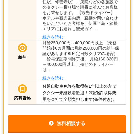
仁駅、修善寺駅）、病院などの各施設で
のタクシー乗り場で順番に並んでお客様
をお乗せします。 【観光ドライバー】
ホテルや観光案内所、直接お問い合わせ
をいただいたお客様を、伊豆半島・箱根
エリアにお連れし観光ガイ…
続きを読む
月給250,000円～400,000円以上 （乗務
開始後6カ月間は月給250,000円の給与保
証があります※所定日数クリアの場合）
給与
「給与保証期間終了後」 月給166,320円
～400,000円以上 （殆どのドライバー
は…
続きを読む
普通自動車免許を取得後1年以上の方
☆
タクシー未経験者歓迎！2種免許取得費
応募資格
用を会社で全額負担します(条件付き)。
無料相談する