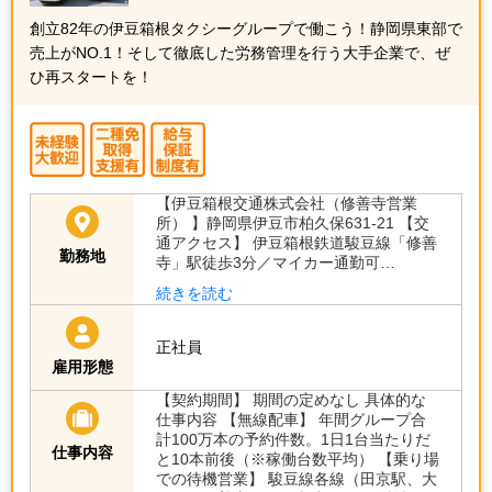
創立82年の伊豆箱根タクシーグループで働こう！静岡県東部で
売上がNO.1！そして徹底した労務管理を行う大手企業で、ぜ
ひ再スタートを！
【伊豆箱根交通株式会社（修善寺営業
所） 】静岡県伊豆市柏久保631-21 【交
通アクセス】 伊豆箱根鉄道駿豆線「修善
勤務地
寺」駅徒歩3分／マイカー通勤可…
続きを読む
正社員
雇用形態
【契約期間】 期間の定めなし 具体的な
仕事内容 【無線配車】 年間グループ合
計100万本の予約件数。1日1台当たりだ
仕事内容
と10本前後（※稼働台数平均） 【乗り場
での待機営業】 駿豆線各線（田京駅、大