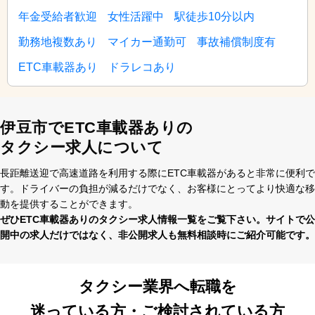
年金受給者歓迎
女性活躍中
駅徒歩10分以内
勤務地複数あり
マイカー通勤可
事故補償制度有
ETC車載器あり
ドラレコあり
伊豆市でETC車載器ありの
タクシー求人について
⻑距離送迎で⾼速道路を利⽤する際にETC⾞載器があると⾮常に便利で
す。ドライバーの負担が減るだけでなく、お客様にとってより快適な移
動を提供することができます。
ぜひETC⾞載器ありのタクシー求⼈情報⼀覧をご覧下さい。サイトで公
開中の求⼈だけではなく、⾮公開求⼈も無料相談時にご紹介可能です。
タクシー業界へ転職を
迷っている方・ご検討されている方