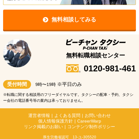
無料相談してみる
無料転職相談センター
0120-981-461
受付時間
※平日のみ
9時〜19時
※転職に関する相談用のフリーダイヤルです。タクシーの配車・予約、タクシ
ー会社の電話番号等の案内は承っておりません。
運営者情報
|
よくある質問
|
お問い合わせ
個人情報保護方針
|
CareerWarp
リンク掲載のお願い
|
コンテンツ制作ポリシー
厚生労働省認可 13-ユ-305520