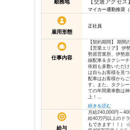
【交通アクセス
勤務地
マイカー通勤推奨（
正社員
雇用形態
【契約期間】 期間
【営業エリア】 伊勢
勢原営業所、伊勢原
仕事内容
線配車＆タクシーチ
依頼も多数いただけ
は自らお客様を見つ
配車はお客様からご
す。また、タクシー
ての年間乗車数は神
上！…
続きを読む
月給240,000円～4
給40万円以上のド
もできます！！） 
給与