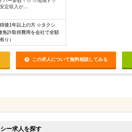
ライバー多数！☆ ☆地域トッ
安定収入が…
得後1年以上の方
☆タクシ
種免許取得費用を会社で全額
有り）
この求人について無料相談してみる
クシー求人を探す