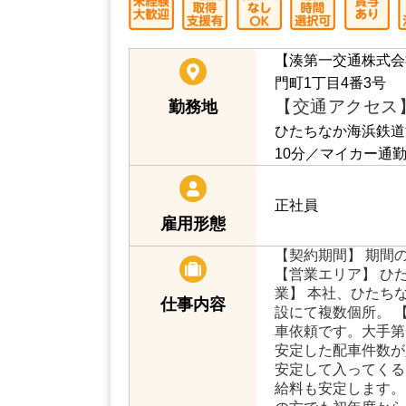
と一緒に働いてみませんか！
【湊第一交通株式会
門町1丁目4番3号
【交通アクセス
勤務地
ひたちなか海浜鉄道
10分／マイカー通
正社員
雇用形態
【契約期間】 期間
【営業エリア】 ひ
業】 本社、ひたち
仕事内容
設にて複数個所。 