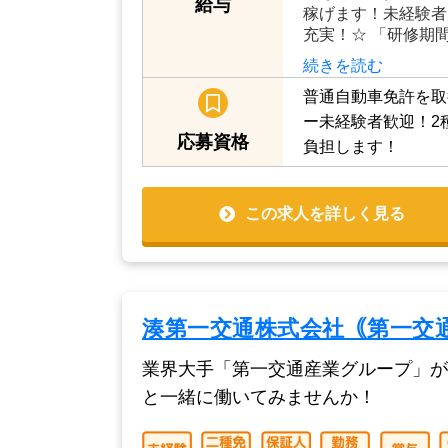
月給20万円～30万
心して稼げます。頑
上も可能！） ☆月給
給与
稼げます！未経験者
充実！☆ 「研修期間
続きを読む
普通自動車免許を取
ー未経験者歓迎！2
応募資格
負担します！
この求人を詳しく見る
湊第一交通株式会社｟第一交
業界大手「第一交通産業グループ」がド