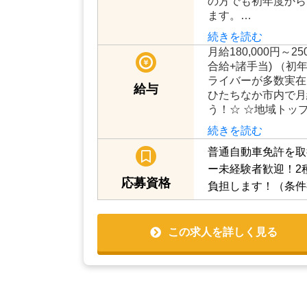
車依頼です。大手第
安定した配車件数が
安定して入ってくる
給料も安定します。
の方でも初年度から
ます。…
続きを読む
月給180,000円～2
合給+諸手当) （初
ライバーが多数実在
給与
ひたちなか市内で月
う！☆ ☆地域トッ
続きを読む
普通自動車免許を取
ー未経験者歓迎！2
応募資格
負担します！（条件