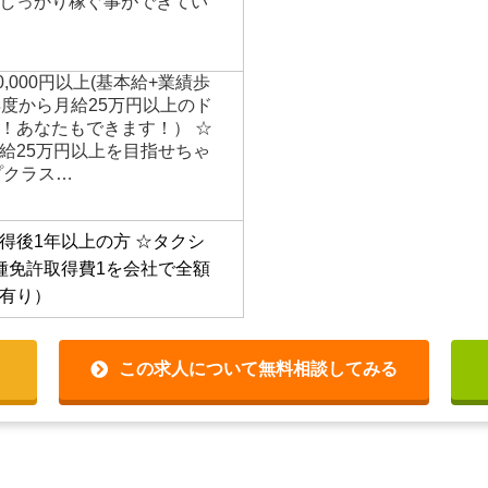
一交通産業グループとして
入ってきます。配車件数が
という事は売上も安定しお
その為当社では業界未経験
しっかり稼ぐ事ができてい
50,000円以上(基本給+業績歩
年度から月給25万円以上のド
！あなたもできます！） ☆
給25万円以上を目指せちゃ
プクラス…
得後1年以上の方
☆タクシ
種免許取得費1を会社で全額
有り）