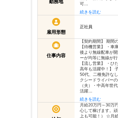
磐線「勝田」駅より
勤務地
可…
続きを読む
正社員
雇用形態
【契約期間】 期間
【待機営業】 ・車庫
後より無線配車が開
仕事内容
ーが均等に無線が行
【流し営業】 ・ひ
高年も活躍中！】 
50代、二種免許な
クシードライバーの
（夫）・中高年世代
活躍…
続きを読む