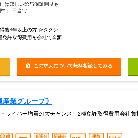
円以上 （月給20万円以上は安
張り次第では月給30万円以
20万円～30万円は安定的に
には嬉しい給与保証制度も
中」 日当5,5…
得後3年以上の方
☆タクシ
種免許取得費用を会社で全額
この求人について無料相談してみる
通産業グループ｠
ライバー増員の大チャンス！2種免許取得費用会社負担！