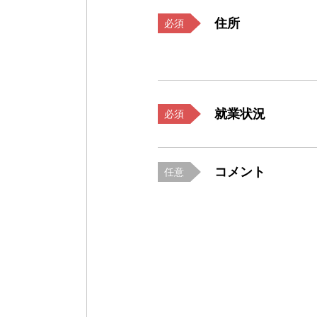
住所
必須
就業状況
必須
コメント
任意