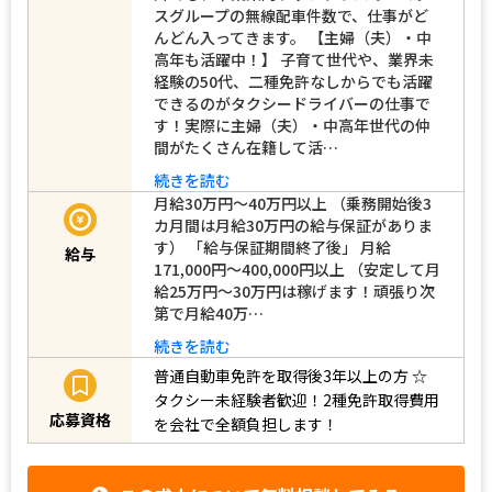
スグループの無線配車件数で、仕事がど
んどん入ってきます。 【主婦（夫）・中
高年も活躍中！】 子育て世代や、業界未
経験の50代、二種免許なしからでも活躍
できるのがタクシードライバーの仕事で
す！実際に主婦（夫）・中高年世代の仲
間がたくさん在籍して活…
続きを読む
月給30万円～40万円以上 （乗務開始後3
カ月間は月給30万円の給与保証がありま
す） 「給与保証期間終了後」 月給
給与
171,000円～400,000円以上 （安定して月
給25万円～30万円は稼げます！頑張り次
第で月給40万…
続きを読む
普通自動車免許を取得後3年以上の方
☆
タクシー未経験者歓迎！2種免許取得費用
応募資格
を会社で全額負担します！