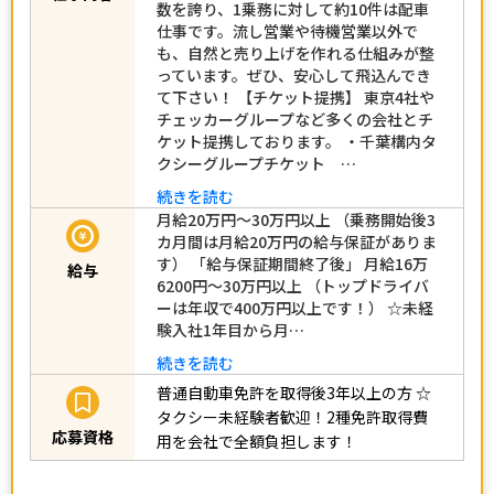
数を誇り、1乗務に対して約10件は配車
仕事です。流し営業や待機営業以外で
も、自然と売り上げを作れる仕組みが整
っています。ぜひ、安心して飛込んでき
て下さい！ 【チケット提携】 東京4社や
チェッカーグループなど多くの会社とチ
ケット提携しております。 ・千葉構内タ
クシーグループチケット …
続きを読む
月給20万円～30万円以上 （乗務開始後3
カ月間は月給20万円の給与保証がありま
す） 「給与保証期間終了後」 月給16万
給与
6200円～30万円以上 （トップドライバ
ーは年収で400万円以上です！） ☆未経
験入社1年目から月…
続きを読む
普通自動車免許を取得後3年以上の方
☆
タクシー未経験者歓迎！2種免許取得費
応募資格
用を会社で全額負担します！