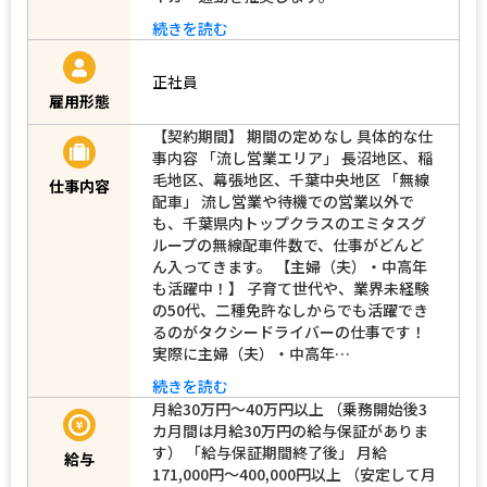
続きを読む
正社員
雇用形態
【契約期間】 期間の定めなし 具体的な仕
事内容 「流し営業エリア」 長沼地区、稲
毛地区、幕張地区、千葉中央地区 「無線
仕事内容
配車」 流し営業や待機での営業以外で
も、千葉県内トップクラスのエミタスグ
ループの無線配車件数で、仕事がどんど
ん入ってきます。 【主婦（夫）・中高年
も活躍中！】 子育て世代や、業界未経験
の50代、二種免許なしからでも活躍でき
るのがタクシードライバーの仕事です！
実際に主婦（夫）・中高年…
続きを読む
月給30万円～40万円以上 （乗務開始後3
カ月間は月給30万円の給与保証がありま
す） 「給与保証期間終了後」 月給
給与
171,000円～400,000円以上 （安定して月