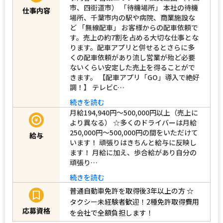
市、四街道市） 「待機場所」 本社の待機
仕事内容
場所、千葉市内の駅や病院、商業施設な
ど 「無線配車」 お客様からの配車依頼で
す。売上の約7割を占める大切な仕事とな
ります。配車アプリと併せるとさらに多
くの配車依頼があり流し営業が殆ど必要
ないくらい安定した売上を得ることがで
きます。 【配車アプリ「GO」導入で絶好
調！】 テレビC…
続きを読む
月給194,940円～500,000円以上（売上に
より異なる） ☆多くのドライバーは月給
250,000円～500,000円の間をいただけて
給与
います！ 頑張りはきちんと給与に反映し
ます！ 月給に加え、歩合給があり自分の
頑張り…
続きを読む
普通自動車免許を取得後3年以上の方
☆
タクシー未経験者歓迎！2種免許取得費用
応募資格
を会社で全額負担します！