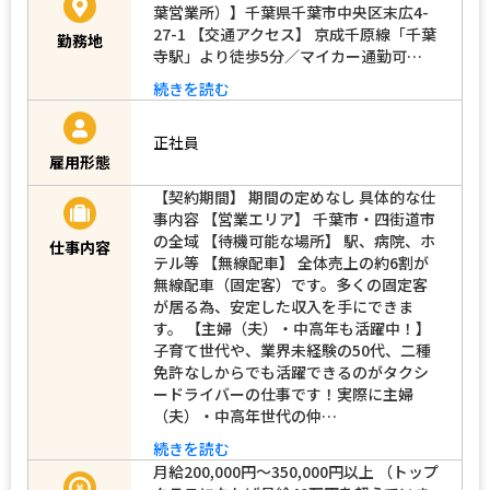
葉営業所）】千葉県千葉市中央区末広4-
27-1 【交通アクセス】 京成千原線「千葉
勤務地
寺駅」より徒歩5分／マイカー通勤可…
続きを読む
正社員
雇用形態
【契約期間】 期間の定めなし 具体的な仕
事内容 【営業エリア】 千葉市・四街道市
の全域 【待機可能な場所】 駅、病院、ホ
仕事内容
テル等 【無線配車】 全体売上の約6割が
無線配車（固定客）です。多くの固定客
が居る為、安定した収入を手にできま
す。 【主婦（夫）・中高年も活躍中！】
子育て世代や、業界未経験の50代、二種
免許なしからでも活躍できるのがタクシ
ードライバーの仕事です！実際に主婦
（夫）・中高年世代の仲…
続きを読む
月給200,000円～350,000円以上 （トップ