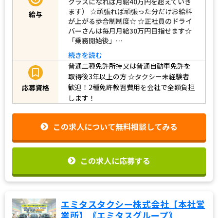
クラスになれば月給40万円を超えていき
ます） ☆頑張れば頑張った分だけお給料
給与
が上がる歩合制制度☆ ☆正社員のドライ
バーさんは毎月月給30万円目指せます☆
「乗務開始後」…
続きを読む
普通二種免許所持又は普通自動車免許を
取得後3年以上の方
☆タクシー未経験者
歓迎！2種免許教習費用を会社で全額負担
応募資格
します！
この求人について無料相談してみる
この求人に応募する
エミタスタクシー株式会社【本社営
業所】｟エミタスグループ｠