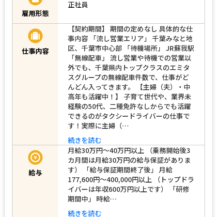
正社員
雇用形態
【契約期間】 期間の定めなし 具体的な仕
事内容 「流し営業エリア」 千葉みなと地
区、千葉市中心部 「待機場所」 JR蘇我駅
仕事内容
「無線配車」 流し営業や待機での営業以
外でも、千葉県内トップクラスのエミタ
スグループの無線配車件数で、仕事がど
んどん入ってきます。 【主婦（夫）・中
高年も活躍中！】 子育て世代や、業界未
経験の50代、二種免許なしからでも活躍
できるのがタクシードライバーの仕事で
す！実際に主婦（…
続きを読む
月給30万円～40万円以上 （乗務開始後3
カ月間は月給30万円の給与保証がありま
す） 「給与保証期間終了後」 月給
給与
177,600円～400,000円以上 （トップドラ
イバーは年収600万円以上です） 「研修
期間中」 時給…
続きを読む