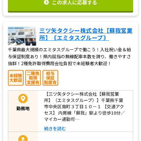
この求人に応募する
三ツ矢タクシー株式会社【蘇我営業
所】｟エミタスグループ｠
千葉県最大規模のエミタスグループで働こう！入社祝い金＆給
与保証制度あり！県内屈指の無線配車本数を誇り、働きやすさ
抜群！2種免許取得費用会社負担で未経験者大歓迎！
【三ツ矢タクシー株式会社【蘇我営業
所】（エミタスグループ）】千葉県千葉
市中央区南町３丁目１０－１ 【交通アク
勤務地
セス】 内房線「蘇我」駅より徒歩10分／
マイカー通勤可…
続きを読む