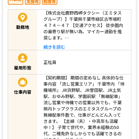
【株式会社鹿野西岬タクシー（エミタス
グループ）】千葉県千葉市緑区古市場町
４７４－４７ 【交通アクセス】 徒歩圏内
勤務地
の最寄り駅が無い為、マイカー通勤を推
奨します。…
続きを読む
正社員
雇用形態
【契約期間】 期間の定めなし 具体的な仕
事内容 「流し営業エリア」 千葉市内 「待
機場所」 JR浜野駅、JR誉田駅、JR土気
仕事内容
駅、おゆみ野駅、学園前駅 「無線配車」
流し営業や待機での営業以外でも、千葉
県内トップクラスのエミタスグループの
無線配車件数で、仕事がどんどん入って
きます。 【主婦（夫）・中高年も活躍
中！】 子育て世代や、業界未経験の50
代、二種免許なしからでも活躍できるの