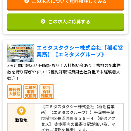
この求人について無料相談してみる
この求人に応募する
エミタスタクシー株式会社【稲毛営
業所】｟エミタスグループ｠
3ヵ月間月給30万円保証あり！入社祝い金あり！抜群の配車件
数を誇り稼ぎやすい！2種免許取得費用会社負担で未経験者大
歓迎！
【エミタスタクシー株式会社（稲毛営業
所）（エミタスグループ）】千葉県千葉
市稲毛区長沼原町６５６－４ 【交通アク
勤務地
セス】 徒歩圏内の最寄り駅が無い為、マ
イカー通勤を推奨します。…