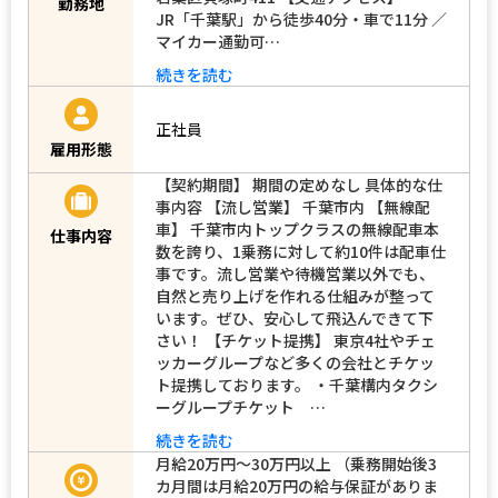
勤務地
JR「千葉駅」から徒歩40分・車で11分 ／
マイカー通勤可…
続きを読む
正社員
雇用形態
【契約期間】 期間の定めなし 具体的な仕
事内容 【流し営業】 千葉市内 【無線配
車】 千葉市内トップクラスの無線配車本
仕事内容
数を誇り、1乗務に対して約10件は配車仕
事です。流し営業や待機営業以外でも、
自然と売り上げを作れる仕組みが整って
います。ぜひ、安心して飛込んできて下
さい！ 【チケット提携】 東京4社やチェ
ッカーグループなど多くの会社とチケッ
ト提携しております。 ・千葉構内タクシ
ーグループチケット …
続きを読む
月給20万円～30万円以上 （乗務開始後3
カ月間は月給20万円の給与保証がありま